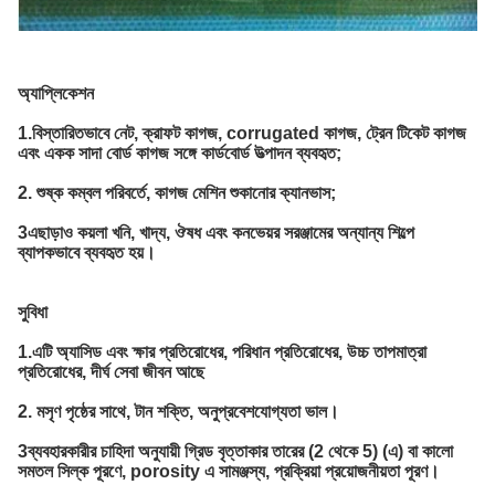
অ্যাপ্লিকেশন
1.বিস্তারিতভাবে নেট, ক্রাফট কাগজ, corrugated কাগজ, ট্রেন টিকেট কাগজ
এবং একক সাদা বোর্ড কাগজ সঙ্গে কার্ডবোর্ড উত্পাদন ব্যবহৃত;
2. শুষ্ক কম্বল পরিবর্তে, কাগজ মেশিন শুকানোর ক্যানভাস;
3এছাড়াও কয়লা খনি, খাদ্য, ঔষধ এবং কনভেয়র সরঞ্জামের অন্যান্য শিল্পে
ব্যাপকভাবে ব্যবহৃত হয়।
সুবিধা
1.এটি অ্যাসিড এবং ক্ষার প্রতিরোধের, পরিধান প্রতিরোধের, উচ্চ তাপমাত্রা
প্রতিরোধের, দীর্ঘ সেবা জীবন আছে
2. মসৃণ পৃষ্ঠের সাথে, টান শক্তি, অনুপ্রবেশযোগ্যতা ভাল।
3ব্যবহারকারীর চাহিদা অনুযায়ী গ্রিড বৃত্তাকার তারের (2 থেকে 5) (এ) বা কালো
সমতল সিল্ক পূরণে, porosity এ সামঞ্জস্য, প্রক্রিয়া প্রয়োজনীয়তা পূরণ।