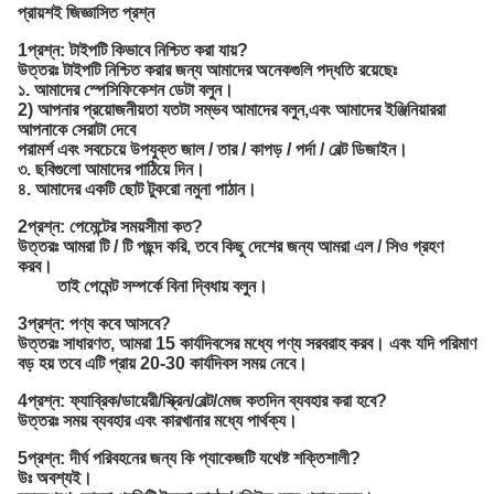
প্রায়শই জিজ্ঞাসিত প্রশ্ন
1প্রশ্ন: টাইপটি কিভাবে নিশ্চিত করা যায়?
উত্তরঃ টাইপটি নিশ্চিত করার জন্য আমাদের অনেকগুলি পদ্ধতি রয়েছেঃ
১. আমাদের স্পেসিফিকেশন ডেটা বলুন।
2) আপনার প্রয়োজনীয়তা যতটা সম্ভব আমাদের বলুন,
এবং আমাদের ইঞ্জিনিয়াররা
আপনাকে সেরাটা দেবে
পরামর্শ এবং সবচেয়ে উপযুক্ত জাল / তার / কাপড় / পর্দা / বেল্ট ডিজাইন।
৩. ছবিগুলো আমাদের পাঠিয়ে দিন।
৪. আমাদের একটি ছোট টুকরো নমুনা পাঠান।
2প্রশ্ন: পেমেন্টের সময়সীমা কত?
উত্তরঃ আমরা টি / টি পছন্দ করি, তবে কিছু দেশের জন্য আমরা এল / সিও গ্রহণ
করব।
তাই পেমেন্ট সম্পর্কে বিনা দ্বিধায় বলুন।
3প্রশ্ন: পণ্য কবে আসবে?
উত্তরঃ সাধারণত, আমরা 15 কার্যদিবসের মধ্যে পণ্য সরবরাহ করব। এবং যদি পরিমাণ
বড় হয় তবে এটি প্রায় 20-30 কার্যদিবস সময় নেবে।
4প্রশ্ন: ফ্যাব্রিক/ডায়েরী/স্ক্রিন/বেল্ট/মেজ কতদিন ব্যবহার করা হবে?
উত্তরঃ সময় ব্যবহার এবং কারখানার মধ্যে পার্থক্য।
5প্রশ্ন: দীর্ঘ পরিবহনের জন্য কি প্যাকেজটি যথেষ্ট শক্তিশালী?
উঃ অবশ্যই।