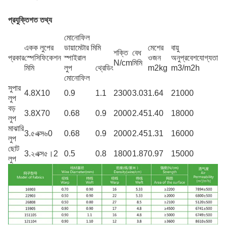
প্রযুক্তিগত তথ্য
মোনোফিল
একক লুপের
ডায়ামেটার মিমি
মেশের
বায়ু
শক্তি
বেধ
প্রকার
স্পেসিফিকেশন
স্পাইরাল
ওজন
অনুপ্রবেশযোগ্যতা
N/cm
মিমি
মিমি
লুপ
থ্রেডিং
m2kg
m3/m2h
মোনোফিল
সুপার
4.8X10
0.9
1.1
2300
3.03
1.64
21000
লুপ
বড়
3.8X70
0.68
0.9
2000
2.45
1.40
18000
লুপ
মাঝারি
3.৫এক্স৬0
0.68
0.9
2000
2.45
1.31
16000
লুপ
ছোট
3.২এক্স৫।2
0.5
0.8
1800
1.87
0.97
15000
লুপ