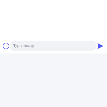
আমাদের সাথে যোগাযোগ
Riqi ( Hangzhou ) Filter Technology
Co., Ltd.
ই-মেইল
wendy@hzriqi.com
Photo
Video Call
আমাদের ঠিকানা
Audio Call
ঠিকানা
নং 2, তাওতিন্দি, জিয়াং গান জেলা। হ্যাংজু ঝেজিয়াং, চীন।