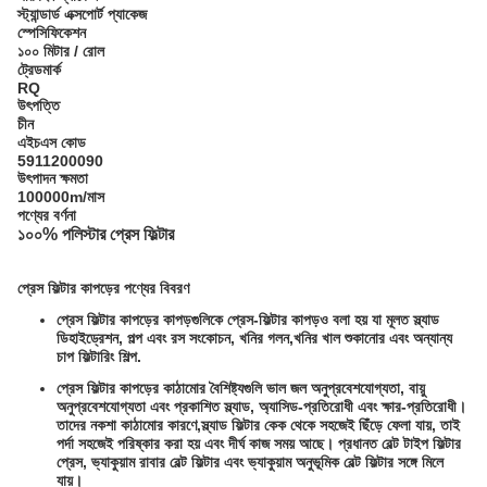
স্ট্যান্ডার্ড এক্সপোর্ট প্যাকেজ
স্পেসিফিকেশন
১০০ মিটার / রোল
ট্রেডমার্ক
RQ
উৎপত্তি
চীন
এইচএস কোড
5911200090
উৎপাদন ক্ষমতা
100000m/মাস
পণ্যের বর্ণনা
১০০% পলিস্টার প্রেস ফিল্টার
প্রেস ফিল্টার কাপড়ের পণ্যের বিবরণ
প্রেস ফিল্টার কাপড়ের কাপড়গুলিকে প্রেস-ফিল্টার কাপড়ও বলা হয় যা মূলত স্ল্যাড
ডিহাইড্রেশন, পল্প এবং রস সংকোচন, খনির গলন,খনির খাল শুকানোর এবং অন্যান্য
চাপ ফিল্টারিং শিল্প.
প্রেস ফিল্টার কাপড়ের কাঠামোর বৈশিষ্ট্যগুলি ভাল জল অনুপ্রবেশযোগ্যতা, বায়ু
অনুপ্রবেশযোগ্যতা এবং প্রকাশিত স্ল্যাড, অ্যাসিড-প্রতিরোধী এবং ক্ষার-প্রতিরোধী।
তাদের নকশা কাঠামোর কারণে,স্ল্যাড ফিল্টার কেক থেকে সহজেই ছিঁড়ে ফেলা যায়, তাই
পর্দা সহজেই পরিষ্কার করা হয় এবং দীর্ঘ কাজ সময় আছে। প্রধানত বেল্ট টাইপ ফিল্টার
প্রেস, ভ্যাকুয়াম রাবার বেল্ট ফিল্টার এবং ভ্যাকুয়াম অনুভূমিক বেল্ট ফিল্টার সঙ্গে মিলে
যায়।