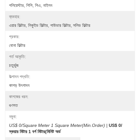
পলিয়েস্টার, পিপি, পিএ, নাইলন
ব্যবহার:
এয়ার ফিল্টার, লিকুইড ফিল্টার, পাউডার ফিল্টার, সলিড ফিল্টার
প্রকার:
বোনা ফিল্টার
গর্ত আকৃতি:
চতুর্ভুজ
উত্পাদন পদ্ধতি:
কাপড় উৎপাদন
কাগজের ধরন:
গুণগত
নমুনা:
US$ 0/Square Meter 1 Square Meter(Min.Order) |
US$ 0/
স্কয়ার মিটার 1 বর্গ মিটার(মিনিট অর্ড