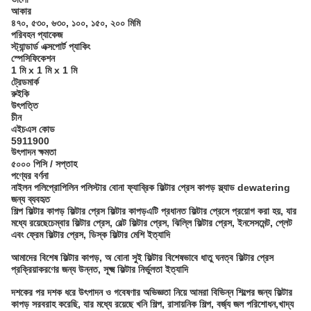
আকার
৪৭০, ৫৩০, ৬৩০, ১০০, ১৫০, ২০০ মিমি
পরিবহন প্যাকেজ
স্ট্যান্ডার্ড এক্সপোর্ট প্যাকিং
স্পেসিফিকেশন
1 মি x 1 মি x 1 মি
ট্রেডমার্ক
রুইকি
উৎপত্তি
চীন
এইচএস কোড
5911900
উৎপাদন ক্ষমতা
৫০০০ পিসি / সপ্তাহ
পণ্যের বর্ণনা
নাইলন পলিপ্রোপিলিন পলিস্টার বোনা ফ্যাব্রিক ফিল্টার প্রেস কাপড় স্ল্যাড dewatering
জন্য ব্যবহৃত
শিল্প ফিল্টার কাপড় ফিল্টার প্রেস ফিল্টার কাপড়
এটি প্রধানত ফিল্টার প্রেসে প্রয়োগ করা হয়, যার
মধ্যে রয়েছে
চেম্বার ফিল্টার প্রেস, বেল্ট ফিল্টার প্রেস, ঝিল্লি ফিল্টার প্রেস, ইনসেসমেন্ট, প্লেট
এবং ফ্রেম ফিল্টার প্রেস, ডিস্ক ফিল্টার মেশি ইত্যাদি
আমাদের বিশেষ ফিল্টার কাপড়, অ বোনা সুই ফিল্টার বিশেষভাবে ধাতু ঘনত্ব ফিল্টার প্রেস
প্রক্রিয়াকরণের জন্য উন্নত, সূক্ষ্ম ফিল্টার নির্ভুলতা ইত্যাদি
দশকের পর দশক ধরে উৎপাদন ও গবেষণার অভিজ্ঞতা নিয়ে আমরা বিভিন্ন শিল্পের জন্য ফিল্টার
কাপড় সরবরাহ করেছি, যার মধ্যে রয়েছে খনি শিল্প, রাসায়নিক শিল্প, বর্জ্য জল পরিশোধন,খাদ্য