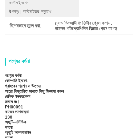
কাস্টমাইজেশন:
উপলব্ধ | কাস্টমাইজড অনুরোধ
স্ল্যাড ডিওয়াটারিং ফিল্টার প্রেস কাপড়
, 
বিশেষভাবে তুলে ধরা:
নাইলন পলিপ্রোপিলিন ফিল্টার প্রেস কাপড়
পণ্যের বর্ণনা
পণ্যের বর্ণনা
কোম্পানি ইনফো.
গ্রাহকের প্রশ্ন ও উত্তর
আরো বিস্তারিত জানতে কিছু জিজ্ঞাসা করুন
বেসিক ইনফরমেশন।
মডেল নং।
PH00091
কাজের তাপমাত্রা
130
অ্যান্টি-এসিডিক
ভালো
অ্যান্টি আলকালাইন
ভালো