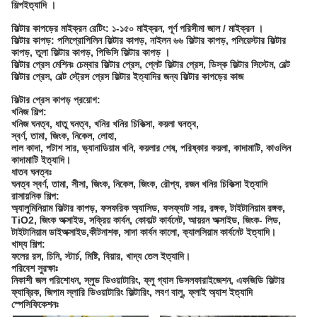
শিল্পইত্যাদি ।
ফিল্টার কাপড়ের মাইক্রন রেটিং: ১-১৫০ মাইক্রন, পূর্ণ পরিসীমা জাল / মাইক্রন ।
ফিল্টার কাপড়: পলিপ্রোপিলিন ফিল্টার কাপড়, নাইলন ৬৬ ফিল্টার কাপড়, পলিয়েস্টার ফিল্টার
কাপড়, তুলা ফিল্টার কাপড়, পিভিসি ফিল্টার কাপড় ।
ফিল্টার প্রেস মেশিনঃ চেম্বার ফিল্টার প্রেস, প্লেট ফিল্টার প্রেস, ডিস্ক ফিল্টার সিস্টেম, বেল্ট
ফিল্টার প্রেস, বেল্ট স্ট্রেস প্রেস ফিল্টার ইত্যাদির জন্য ফিল্টার কাপড়ের কাজ
ফিল্টার প্রেস কাপড় প্রয়োগ
:
খনিজ শিল্প:
খনিজ ঘনত্ব, ধাতু ঘনত্ব, খনির খনির চিকিত্সা, কয়লা ঘনত্ব,
স্বর্ণ, তামা, জিংক, নিকেল, লোহা,
লাল কাদা, পটাশ সার, ভ্যানাডিয়াম খনি, কয়লার শেষ, পরিষ্কার কয়লা, কাদামাটি, কাওলিন
কাদামাটি ইত্যাদি।
ধাতব ঘনত্বঃ
ঘনত্ব স্বর্ণ, তামা, সীসা, জিংক, নিকেল, জিংক, রৌপ্য, রজন খনির চিকিত্সা ইত্যাদি
রাসায়নিক শিল্প:
অ্যালুমিনিয়াম ফিল্টার কাপড়, ফসফরিক অ্যাসিড, ফসফ্যাট সার, রঙ্গক, টাইটানিয়াম রঙ্গক,
TiO2, জিংক অক্সাইড, সক্রিয় কার্বন, কোবাল্ট কার্বনেট, আয়রন অক্সাইড, জিংক- লিড,
টাইটানিয়াম ডাইঅক্সাইড,কীটনাশক, সাদা কার্বন কালো, ক্যালসিয়াম কার্বনেট ইত্যাদি।
খাদ্য শিল্প:
ফলের রস, চিনি, স্টার্চ, মিষ্টি, বিয়ার, খাদ্য তেল ইত্যাদি।
পরিবেশ সুরক্ষাঃ
নিকাশী জল পরিশোধন, স্লুড ডিওয়াটারিং, ফ্লু গ্যাস ডিসলফারাইজেশন, এফজিডি ফিল্টার
ফ্যাব্রিক, জিপাম স্লারি ডিওয়াটারিং ফিল্টারিং, লবণ বালু, ফ্লাই অ্যাশ ইত্যাদি
স্পেসিফিকেশনঃ