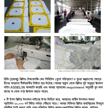
রিকি (হ্যাংজু) ফিল্টার টেকনোলজি কোং লিমিটেড।
ধুলো পরিস্রাবণ ও খুচরা যন্ত্রাংশের ক্ষেত্রে
চীনের অন্যতম শীর্ষস্থানীয় নির্মাতা হয়ে উঠেছে।আমরা ফ্রান্স থেকে ফিল্টার সুই অনুভূত উত্পাদন
লাইন ASSELIN আমদানি করেছি এবং আমরা গ্রাহকের requirment অনুযায়ী খুব ভাল
মানের অ বোনা পণ্য উত্পাদন করতে পারেন.
৮ টি ইগল ফিল্টার উৎপাদন লাইনের উপর ভিত্তি করে, আমাদের বার্ষিক উৎপাদন ক্ষমতা
প্রতিদিন ২০,০০০ বর্গ মিটার পর্যন্ত পৌঁছতে পারে। আমরা বিভিন্ন ফিল্টার ফ্যাব্রিকের বিস্তৃত
পরিসীমা তৈরি করতে পারি,যেমন পলিস্টার ফিল্টার কাপড়এক্রাইলিক ফিল্টার কাপড়, ফাইবার