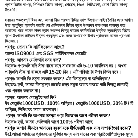
গ্লাস ফিল্টার কাপড়, পিপিএস ফিল্টার কাপড়, নোমেক্স, পি৮৪, পিটিএফই, বোনা ফিল্টার কাপড়
ইত্যাদি।
সবচেয়ে গুরুত্বপূর্ণ বিষয় হল, আমরা চীনে প্রথম ফিল্টার ব্যাগ উৎপাদন লাইন তৈরির জন্য জার্মান
উচ্চ প্রযুক্তি প্রবর্তন করেছি।যা বেশিরভাগ ফিল্টার ব্যাগ উৎপাদন কারখানার সাহায্য করে
আমাদের খরচ অনেক মানব ল্যাব সংরক্ষণ কিন্তু কাজের কার্যকারিতা উন্নীত স্বয়ংক্রিয় ফিল্টার
ব্যাগ উৎপাদন লাইনের উন্নত প্রযুক্তি এবং সহজ অপারেশন উপায় গ্রাহকের অনেক প্রশংসা
জিতেছে।
প্রশ্ন:
তোমার কি সার্টিফিকেশন আছে?
আমরা ISO9001 এবং SGS সার্টিফিকেশন পেয়েছি
প্রশ্ন: আপনার ডেলিভারি সময় কত?
উত্তরঃ পণ্যগুলি যদি স্টক থাকে তবে সাধারণত এটি 5-10 কার্যদিবস হয়। অথবা
পণ্যগুলি স্টক না থাকলে এটি 15-20 দিন। এটি পরিমাণের উপর নির্ভর করে।
প্রশ্নঃ আপনি কি নমুনা সরবরাহ করেন? এটা বিনামূল্যে বা অতিরিক্ত?
উত্তরঃ হ্যাঁ, আমরা বিনামূল্যে চার্জের জন্য নমুনা অফার করতে পারি কিন্তু মালবাহী
খরচ প্রদান করবেন না।
প্রশ্ন: আপনার পেমেন্টের শর্ত কি?
উঃ পেমেন্ট≤1000USD, 100% অগ্রিম। পেমেন্ট≥1000USD, 30% টি / টি
অগ্রিম, শিপিংয়ের আগে ভারসাম্য।
প্রশ্ন. আপনি কি আপনার সমস্ত পণ্য বিতরণের আগে পরীক্ষা করেন?
উত্তরঃ হ্যাঁ, আমরা ডেলিভারি আগে 100% পরীক্ষা আছে
প্রশ্নঃ আপনি কীভাবে আমাদের ব্যবসায়কে দীর্ঘমেয়াদী এবং ভাল সম্পর্ক তৈরি করেন?
উঃ1আমরা আমাদের গ্রাহকদের সুবিধার জন্য ভাল মানের এবং প্রতিযোগিতামূলক মূল্য