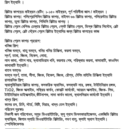
শিল্প ইত্যাদি ।
ফিল্টার কাপড়ের মাইক্রন রেটিং: ১-১৫০ মাইক্রন, পূর্ণ পরিসীমা জাল / মাইক্রন ।
ফিল্টার কাপড়: পলিপ্রোপিলিন ফিল্টার কাপড়, নাইলন ৬৬ ফিল্টার কাপড়, পলিয়েস্টার ফিল্টার
কাপড়, তুলা ফিল্টার কাপড়, পিভিসি ফিল্টার কাপড় ।
ফিল্টার প্রেস মেশিনঃ চেম্বার ফিল্টার প্রেস, প্লেট ফিল্টার প্রেস, ডিস্ক ফিল্টার সিস্টেম, বেল্ট
ফিল্টার প্রেস, বেল্ট স্ট্রেস প্রেস ফিল্টার ইত্যাদির জন্য ফিল্টার কাপড়ের কাজ
ফিল্টার প্রেস কাপড় প্রয়োগ
:
খনিজ শিল্প:
খনিজ ঘনত্ব, ধাতু ঘনত্ব, খনির খনির চিকিত্সা, কয়লা ঘনত্ব,
স্বর্ণ, তামা, জিংক, নিকেল, লোহা,
লাল কাদা, পটাশ সার, ভ্যানাডিয়াম খনি, কয়লার শেষ, পরিষ্কার কয়লা, কাদামাটি, কাওলিন
কাদামাটি ইত্যাদি।
ধাতব ঘনত্বঃ
ঘনত্ব স্বর্ণ, তামা, সীসা, জিংক, নিকেল, জিংক, রৌপ্য, টেলিং মাইনিং চিকিত্সা ইত্যাদি
রাসায়নিক শিল্প:
অ্যালুমিনিয়াম ফিল্টার কাপড়, ফসফরিক অ্যাসিড, ফসফ্যাট সার, রঙ্গক, টাইটানিয়াম রঙ্গক,
TiO2, জিংক অক্সাইড, সক্রিয় কার্বন, কোবাল্ট কার্বনেট, আয়রন অক্সাইড, জিংক- লিড,
টাইটানিয়াম ডাইঅক্সাইড,কীটনাশক, সাদা কার্বন কালো, ক্যালসিয়াম কার্বনেট ইত্যাদি।
খাদ্য শিল্প:
ফলের রস, চিনি, স্টার্চ, মিষ্টি, বিয়ার, খাদ্য তেল ইত্যাদি।
পরিবেশ সুরক্ষাঃ
নিকাশী জল পরিশোধন, স্লুড ডিওয়াইটারিং, ফ্লু গ্যাস ডিসলফারাইজেশন, এফজিডি ফিল্টার
ফ্যাব্রিক, জিপাম স্লারি ডিওয়াইটারিং ফিল্টারিং, লবণ বালু, ফ্লাই অ্যাশ ইত্যাদি।
স্পেসিফিকেশনঃ