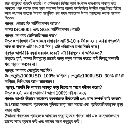
উচ্চ প্রযুক্তি প্রবর্তন করেছি।যা বেশিরভাগ ফিল্টার ব্যাগ উৎপাদন কারখানার সাহায্য করে
আমাদের খরচ অনেক মানব ল্যাব সংরক্ষণ কিন্তু কাজের কার্যকারিতা উন্নীত স্বয়ংক্রিয় ফিল্টার
ব্যাগ উৎপাদন লাইনের উন্নত প্রযুক্তি এবং সহজ অপারেশন উপায় গ্রাহকের অনেক প্রশংসা
জিতেছে।
প্রশ্ন:
তোমার কি সার্টিফিকেশন আছে?
আমরা ISO9001 এবং SGS সার্টিফিকেশন পেয়েছি
প্রশ্ন: আপনার ডেলিভারি সময় কত?
উত্তরঃ পণ্যগুলি স্টক থাকলে সাধারণত এটি 5-10 কার্যদিবস হয়। অথবা পণ্যগুলি
স্টক না থাকলে এটি 15-20 দিন। এটি পরিমাণের উপর নির্ভর করে।
প্রশ্নঃ আপনি কি নমুনা সরবরাহ করেন? এটা বিনামূল্যে বা অতিরিক্ত?
উত্তরঃ হ্যাঁ, আমরা বিনামূল্যে চার্জের জন্য নমুনা অফার করতে পারি কিন্তু মালবাহী
খরচ প্রদান করবেন না।
প্রশ্ন: আপনার পেমেন্টের শর্ত কি?
উঃ পেমেন্ট≤1000USD, 100% অগ্রিম। পেমেন্ট≥1000USD, 30% টি / টি
অগ্রিম, শিপিংয়ের আগে ভারসাম্য।
প্রশ্ন. আপনি কি আপনার সমস্ত পণ্য বিতরণের আগে পরীক্ষা করেন?
উত্তরঃ হ্যাঁ, আমরা ডেলিভারি আগে 100% পরীক্ষা আছে
প্রশ্নঃ আপনি কীভাবে আমাদের ব্যবসায়কে দীর্ঘমেয়াদী এবং ভাল সম্পর্ক তৈরি করেন?
উঃ1আমরা আমাদের গ্রাহকদের সুবিধার জন্য ভাল মানের এবং প্রতিযোগিতামূলক মূল্য
বজায় রাখি;
2আমরা প্রত্যেক গ্রাহককে আমাদের বন্ধু হিসেবে শ্রদ্ধা করি এবং আন্তরিকভাবে
তাদের সাথে ব্যবসা করি এবং তাদের সাথে বন্ধুত্ব করি।