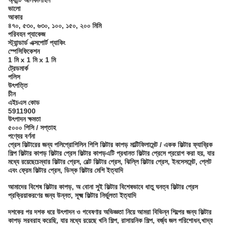
অ্যান্টি আলকালাইন
ভালো
আকার
৪৭০, ৫৩০, ৬৩০, ১০০, ১৫০, ২০০ মিমি
পরিবহন প্যাকেজ
স্ট্যান্ডার্ড এক্সপোর্ট প্যাকিং
স্পেসিফিকেশন
1 মি x 1 মি x 1 মি
ট্রেডমার্ক
পলিস
উৎপত্তি
চীন
এইচএস কোড
5911900
উৎপাদন ক্ষমতা
৫০০০ পিসি / সপ্তাহ
পণ্যের বর্ণনা
প্রেস ফিল্টারের জন্য পলিপ্রোপিলিন পিপি ফিল্টার কাপড় মাল্টিফিলামেন্ট / একক ফিল্টার ফ্যাব্রিক
শিল্প ফিল্টার কাপড় ফিল্টার প্রেস ফিল্টার কাপড়
এটি প্রধানত ফিল্টার প্রেসে প্রয়োগ করা হয়, যার
মধ্যে রয়েছে
চেম্বার ফিল্টার প্রেস, বেল্ট ফিল্টার প্রেস, ঝিল্লি ফিল্টার প্রেস, ইনসেসমেন্ট, প্লেট
এবং ফ্রেম ফিল্টার প্রেস, ডিস্ক ফিল্টার মেশি ইত্যাদি
আমাদের বিশেষ ফিল্টার কাপড়, অ বোনা সুই ফিল্টার বিশেষভাবে ধাতু ঘনত্ব ফিল্টার প্রেস
প্রক্রিয়াকরণের জন্য উন্নত, সূক্ষ্ম ফিল্টার নির্ভুলতা ইত্যাদি
দশকের পর দশক ধরে উৎপাদন ও গবেষণার অভিজ্ঞতা নিয়ে আমরা বিভিন্ন শিল্পের জন্য ফিল্টার
কাপড় সরবরাহ করেছি, যার মধ্যে রয়েছে খনি শিল্প, রাসায়নিক শিল্প, বর্জ্য জল পরিশোধন,খাদ্য