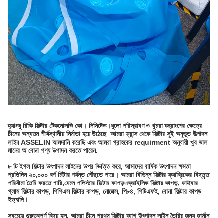
হ্যাংজু রিকি ফিল্টার টেকনোলজি কো। লিমিটেড।
ধুলো পরিস্রাবণ ও খুচরা যন্ত্রাংশের ক্ষেত্রে
চীনের অন্যতম শীর্ষস্থানীয় নির্মাতা হয়ে উঠেছে।আমরা ফ্রান্স থেকে ফিল্টার সুই অনুভূত উত্পাদন
লাইন ASSELIN আমদানি করেছি এবং আমরা গ্রাহকের requirment অনুযায়ী খুব ভাল
মানের অ বোনা পণ্য উত্পাদন করতে পারেন.
৮ টি ইগল ফিল্টার উৎপাদন লাইনের উপর ভিত্তি করে, আমাদের বার্ষিক উৎপাদন ক্ষমতা
প্রতিদিন ২০,০০০ বর্গ মিটার পর্যন্ত পৌঁছতে পারে। আমরা বিভিন্ন ফিল্টার ফ্যাব্রিকের বিস্তৃত
পরিসীমা তৈরি করতে পারি,যেমন পলিস্টার ফিল্টার কাপড়এক্রাইলিক ফিল্টার কাপড়, ফাইবার
গ্লাস ফিল্টার কাপড়, পিপিএস ফিল্টার কাপড়, নোমেক্স, পি৮৪, পিটিএফই, বোনা ফিল্টার কাপড়
ইত্যাদি।
সবচেয়ে গুরুত্বপূর্ণ বিষয় হল, আমরা চীনে প্রথম ফিল্টার ব্যাগ উৎপাদন লাইন তৈরির জন্য জার্মান