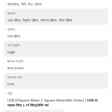
পলিয়েস্টার, পিপি, পিএ, নাইলন
ব্যবহার:
এয়ার ফিল্টার, লিকুইড ফিল্টার, পাউডার ফিল্টার, সলিড ফিল্টার
প্রকার:
বোনা ফিল্টার
গর্ত আকৃতি:
চতুর্ভুজ
উত্পাদন পদ্ধতি:
কাপড় উৎপাদন
কাগজের ধরন:
গুণগত
নমুনা:
US$ 0/Square Meter 1 Square Meter(Min.Order) |
US$ 0/
স্কয়ার মিটার 1 বর্গ মিটার(মিনিট অর্ড