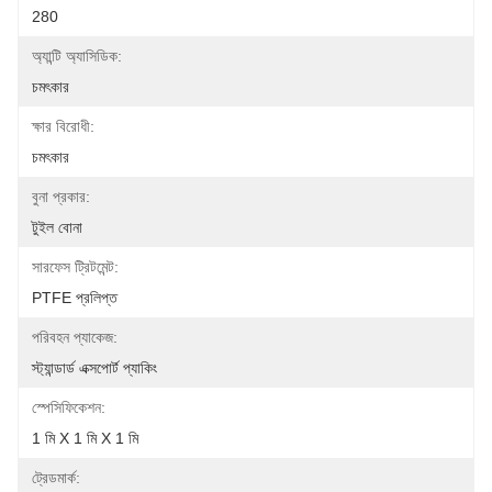
280
অ্যান্টি অ্যাসিডিক:
চমৎকার
ক্ষার বিরোধী:
চমৎকার
বুনা প্রকার:
টুইল বোনা
সারফেস ট্রিটমেন্ট:
PTFE প্রলিপ্ত
পরিবহন প্যাকেজ:
স্ট্যান্ডার্ড এক্সপোর্ট প্যাকিং
স্পেসিফিকেশন:
1 মি X 1 মি X 1 মি
ট্রেডমার্ক: