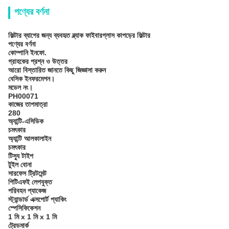
পণ্যের বর্ণনা
ফিল্টার ব্যাগের জন্য ব্যবহৃত ব্ল্যাক ফাইবারগ্লাস কাপড়ের ফিল্টার
পণ্যের বর্ণনা
কোম্পানি ইনফো.
গ্রাহকের প্রশ্ন ও উত্তর
আরো বিস্তারিত জানতে কিছু জিজ্ঞাসা করুন
বেসিক ইনফরমেশন।
মডেল নং।
PH00071
কাজের তাপমাত্রা
280
অ্যান্টি-এসিডিক
চমৎকার
অ্যান্টি আলকালাইন
চমৎকার
টিস্যু টাইপ
টুইল বোনা
সারফেস ট্রিটমেন্ট
পিটিএফই লেপযুক্ত
পরিবহন প্যাকেজ
স্ট্যান্ডার্ড এক্সপোর্ট প্যাকিং
স্পেসিফিকেশন
1 মি x 1 মি x 1 মি
ট্রেডমার্ক