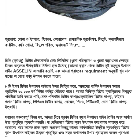
: লোহা ও ইস্পাত, হিমায়ন, ফেরোলেগ, রাসায়নিক প্রকৌশল, সিমেন্ট, ক্যালসিয়াম
প্রয়োগ
কার্বাইড, বর্জ্য পোড়া, বিদ্যুৎ শক্তি, অ্যাসফাল্ট মিশ্রণ......
রিকি (হ্যাংজু) ফিল্টার টেকনোলজি কোং লিমিটেড।
ধুলো পরিস্রাবণ ও খুচরা যন্ত্রাংশের ক্ষেত্রে
চীনের অন্যতম শীর্ষস্থানীয় নির্মাতা হয়ে উঠেছে।আমরা ফ্রান্স থেকে ফিল্টার সুই অনুভূত উত্পাদন
লাইন ASSELIN আমদানি করেছি এবং আমরা গ্রাহকের requirment অনুযায়ী খুব ভাল
মানের অ বোনা পণ্য উত্পাদন করতে পারেন.
৮ টি ইগল ফিল্টার উৎপাদন লাইনের উপর ভিত্তি করে, আমাদের বার্ষিক উৎপাদন ক্ষমতা
প্রতিদিন ২০,০০০ বর্গ মিটার পর্যন্ত পৌঁছতে পারে। আমরা বিভিন্ন ফিল্টার ফ্যাব্রিকের বিস্তৃত
পরিসীমা তৈরি করতে পারি,যেমন পলিস্টার ফিল্টার কাপড়এক্রাইলিক ফিল্টার কাপড়, ফাইবার
গ্লাস ফিল্টার কাপড়, পিপিএস ফিল্টার কাপড়, নোমেক্স, পি৮৪, পিটিএফই, বোনা ফিল্টার কাপড়
ইত্যাদি।
সবচেয়ে গুরুত্বপূর্ণ বিষয় হল, আমরা চীনে প্রথম ফিল্টার ব্যাগ উৎপাদন লাইন তৈরির জন্য জার্মান
উচ্চ প্রযুক্তি প্রবর্তন করেছি।যা বেশিরভাগ ফিল্টার ব্যাগ উৎপাদন কারখানার সাহায্য করে
আমাদের খরচ অনেক মানব ল্যাব সংরক্ষণ কিন্তু কাজের কার্যকারিতা উন্নীত স্বয়ংক্রিয় ফিল্টার
ব্যাগ উৎপাদন লাইনের উন্নত প্রযুক্তি এবং সহজ অপারেশন উপায় গ্রাহকের অনেক প্রশংসা