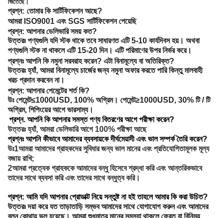
জিতেছে।
প্রশ্ন:
তোমার কি সার্টিফিকেশন আছে?
আমরা ISO9001 এবং SGS সার্টিফিকেশন পেয়েছি
প্রশ্ন: আপনার ডেলিভারি সময় কত?
উত্তরঃ পণ্যগুলি যদি স্টক থাকে তবে সাধারণত এটি 5-10 কার্যদিবস হয়। অথবা
পণ্যগুলি স্টক না থাকলে এটি 15-20 দিন। এটি পরিমাণের উপর নির্ভর করে।
প্রশ্নঃ আপনি কি নমুনা সরবরাহ করেন? এটা বিনামূল্যে বা অতিরিক্ত?
উত্তরঃ হ্যাঁ, আমরা বিনামূল্যে চার্জের জন্য নমুনা অফার করতে পারি কিন্তু মালবাহী
খরচ প্রদান করবেন না।
প্রশ্ন: আপনার পেমেন্টের শর্ত কি?
উঃ পেমেন্ট≤1000USD, 100% অগ্রিম। পেমেন্ট≥1000USD, 30% টি / টি
অগ্রিম, শিপিংয়ের আগে ভারসাম্য।
প্রশ্ন. আপনি কি আপনার সমস্ত পণ্য বিতরণের আগে পরীক্ষা করেন?
উত্তরঃ হ্যাঁ, আমরা ডেলিভারি আগে 100% পরীক্ষা আছে
প্রশ্নঃ আপনি কীভাবে আমাদের ব্যবসায়কে দীর্ঘমেয়াদী এবং ভাল সম্পর্ক তৈরি করেন?
উঃ1আমরা আমাদের গ্রাহকদের সুবিধার জন্য ভাল মানের এবং প্রতিযোগিতামূলক মূল্য
বজায় রাখি;
2আমরা প্রত্যেক গ্রাহককে আমাদের বন্ধু হিসেবে শ্রদ্ধা করি এবং আন্তরিকভাবে
তাদের সাথে ব্যবসা করি এবং তাদের সাথে বন্ধুত্ব করি।
প্রশ্ন: আমি যদি আপনার প্রোডাক্ট নিয়ে সন্তুষ্ট না হই তাহলে আমার কি করা উচিত?
উত্তরঃ দয়া করে যত তাড়াতাড়ি সম্ভব আমাদের সাথে যোগাযোগ করুন এবং আমাদের
বলুন কোথায় ভুল হয়েছে। আমরা শুধুমাত্র মানের সমস্যা থাকলে ফেরত বা বিনিময়