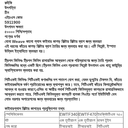
রুইকি
উৎপত্তি
চীন
এইচএস কোড
5911900
উৎপাদন ক্ষমতা
৫০০০০ পিসি/সপ্তাহ
পণ্যের বর্ণনা
বোনা Weave কালো গ্লাস ফাইবার কাপড় ফিল্টার ফিল্টার ব্যাগ জন্য ব্যবহৃত
এই ধরনের কাঁচের কাপড় ফিল্টার ব্যাগ তৈরির জন্য ব্যবহার করা হয়। এটি সিমেন্ট, ইস্পাত
উদ্ভিদ ইত্যাদিতে ব্যবহৃত হয়।
ট্রিপল ফিনিসঃ ট্রিপল ফিনিস রাসায়নিক আক্রমণ থেকে পরিস্রাবণের জন্য তৈরি প্রথম
ফিনিসগুলির মধ্যে একটি ছিল।ট্রিপল ফিনিস এখন প্রধানত সিমেন্ট উৎপাদন এবং ধাতু ফাউন্ড্রি
অ্যাপ্লিকেশন ব্যবহার করা হয়.
পিটিএফই ফিনিসঃ পিটিএফই কণাগুলির দশ শতাংশ যোগ করা, যেমন ডুপন্টের টেফলন বি, কাঁচের
ফাইবারগুলিকে ঘর্ষণ প্রতিরোধের জন্য ক্যাপসুল করে। তবে, পিটিএফই কাঁচের ফিলামেন্টগুলিতে
আবদ্ধ না হওয়ার কারণে,এসিড বা ক্ষারীয় পদার্থ পিটিএফই ফিনিসযুক্ত কাপড়কে রাসায়নিকভাবে
আক্রমণ করতে পারে. পিটিএফই ফিনিসযুক্ত কাপড়টি হালকা পিএইচ শর্তে ইউটিলিটি বেস
লোড বয়লার অপারেশনের জন্য ব্যবহারের জন্য প্রস্তাবিত।
ফাইবারগ্লাস ফিল্টার কাপড়ের প্রযুক্তিগত তথ্য
স্পেসিফিকেশন
EWTF340
EWTF470
ইডব্লিউটিএফ ৭৫০
পট
এক তৃতীয়াংশ
এক তৃতীয়াংশ
ডাবল টুইল
শেষ করো
টিআরআই
টিআরআই
পিটিএফই