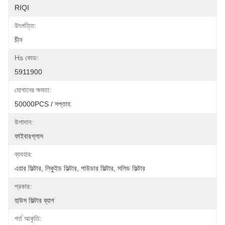
RIQI
উৎপত্তি:
চীন
Hs কোড:
5911900
যোগানের ক্ষমতা:
50000PCS / সপ্তাহ
উপাদান:
ফাইবারগ্লাস
ব্যবহার:
এয়ার ফিল্টার, লিকুইড ফিল্টার, পাউডার ফিল্টার, সলিড ফিল্টার
প্রকার:
হাউস ফিল্টার ব্যাগ
গর্ত আকৃতি: