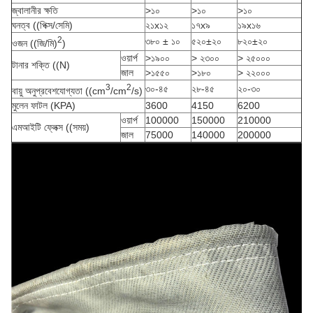
জ্বালানীর ক্ষতি
>১০
>১০
>১০
ঘনত্ব ((পিক্স/সেমি)
২১x১২
১৭x৯
১৯x১৬
2
৩৮০ ± ১০
৫২০±২০
৮২০±২০
ওজন ((জি/মি)
)
ওয়ার্প
>১৯০০
> ২৩০০
> ২৫০০০
টানার শক্তি ((N)
জাল
>১৫৫০
>১৮০
> ২২০০০
3
2
৩০-৪৫
২৮-৪৫
২০-৩০
বায়ু অনুপ্রবেশযোগ্যতা ((cm
/cm
/s)
মুলেন ফাটল (KPA)
3600
4150
6200
ওয়ার্প
100000
150000
210000
এমআইটি ফ্লেক্স ((সময়)
জাল
75000
140000
200000