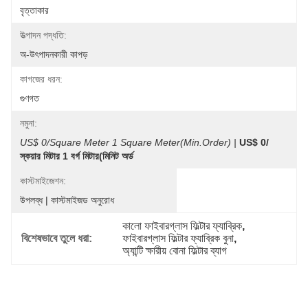
বৃত্তাকার
উত্পাদন পদ্ধতি:
অ-উৎপাদনকারী কাপড়
কাগজের ধরন:
গুণগত
নমুনা:
US$ 0/Square Meter 1 Square Meter(Min.Order) |
US$ 0/
স্কয়ার মিটার 1 বর্গ মিটার(মিনিট অর্ড
কাস্টমাইজেশন:
উপলব্ধ | কাস্টমাইজড অনুরোধ
কালো ফাইবারগ্লাস ফিল্টার ফ্যাব্রিক
, 
বিশেষভাবে তুলে ধরা:
ফাইবারগ্লাস ফিল্টার ফ্যাব্রিক বুনা
, 
অ্যান্টি ক্ষারীয় বোনা ফিল্টার ব্যাগ