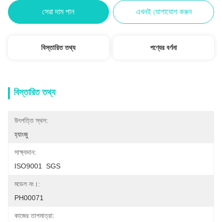
সেরা দাম পান
এখনই যোগাযোগ করুন
বিস্তারিত তথ্য
পণ্যের বর্ণনা
বিস্তারিত তথ্য
উৎপত্তি স্থল:
হ্যাংজু
সাক্ষ্যদান:
ISO9001  SGS
মডেল নং।:
PH00071
কাজের তাপমাত্রা: