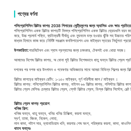
পণ্যের বর্ণনা
পলিপ্রোপিলিন ফিল্টার কাপড় 2038 পিলারের সেন্ট্রিফুগের জন্য অ্যাসিড এবং ক্ষার প্রতির
পলিপ্রোপিলিন একক ফিল্টার কাপড়টি বিশুদ্ধ পলিপ্রোপিলিন একক ফিল্টার থ্রেডগুলি বয়ন করে
করে, উচ্চ প্রসার্য শক্তি, ব্যতিক্রমী দীর্ঘায়ু এবং ন্যূনতম বন্ধ হওয়ার ঝুঁকি সহ উচ্চতর পর
মাধ্যম হিসাবে কাজ করে।নির্দিষ্ট সরঞ্জাম কনফিগারেশন এবং মাইক্রন স্তরের নির্ভুলতা প্র
উপকারিতা:
পারমিটেবল এবং শ্বাস প্রশ্বাসের জন্য চমৎকার, টেকসই এবং ধোয়া সহজ।
আমাদের বিশেষ ফিল্টার কাপড়, অ বোনা সুই ফিল্টার বিশেষভাবে ধাতু ঘনত্ব ফিল্টার প্রেস প্রক্রি
দশকের পর দশক ধরে উৎপাদন ও গবেষণার অভিজ্ঞতার সাথে আমরা বিভিন্ন শিল্পের জন্য ফিল্টার কা
ফিল্টার কাপড়ের মাইক্রন রেটিং: ১-১৫০ মাইক্রন, পূর্ণ পরিসীমা জাল / মাইক্রন ।
ফিল্টার কাপড়: পলিপ্রোপিলিন ফিল্টার কাপড়, নাইলন ৬৬ ফিল্টার কাপড়, পলিস্টার ফিল্টার কাপ
ফিল্টার প্রেস মেশিনঃ চেম্বার ফিল্টার প্রেস, প্লেট ফিল্টার প্রেস, ডিস্ক ফিল্টার সিস্টেম, বেল্ট
ফিল্টার প্রেস কাপড় প্রয়োগ
:
খনিজ শিল্প:
খনিজ ঘনত্ব, ধাতু ঘনত্ব, খনির খনির চিকিত্সা, কয়লা ঘনত্ব,
স্বর্ণ, তামা, জিংক, নিকেল, লোহা,
লাল কাদা, পটাশ সার, ভ্যানাডিয়াম খনি, কয়লার শেষ অংশ, পরিষ্কার কয়লা, কাদা, কাওলি
ধাতব ঘনত্বঃ