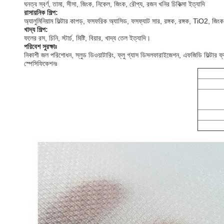
ঘনত্ব স্বর্ণ, তামা, সীসা, জিংক, নিকেল, জিংক, রৌপ্য, রজন খনির চিকিত্সা ইত্যাদি
রাসায়নিক শিল্প:
অ্যালুমিনিয়াম ফিল্টার কাপড়, ফসফরিক অ্যাসিড, ফসফ্যাট সার, রঙ্গক, রঙ্গক, TiO2, জিংক 
খাদ্য শিল্প:
ফলের রস, চিনি, স্টার্চ, মিষ্টি, বিয়ার, খাদ্য তেল ইত্যাদি।
পরিবেশ সুরক্ষাঃ
নিকাশী জল পরিশোধন, স্লুড ডিওয়াটারিং, ফ্লু গ্যাস ডিসলফারাইজেশন, এফজিডি ফিল্টার ফ্যাব
স্পেসিফিকেশনঃ