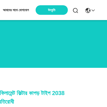
উদ্ধৃতি
আমাদের সাথে যোগাযোগ
িলামেন্ট ফিল্টার কাপড় টাইপ 2038
রতিরোধী