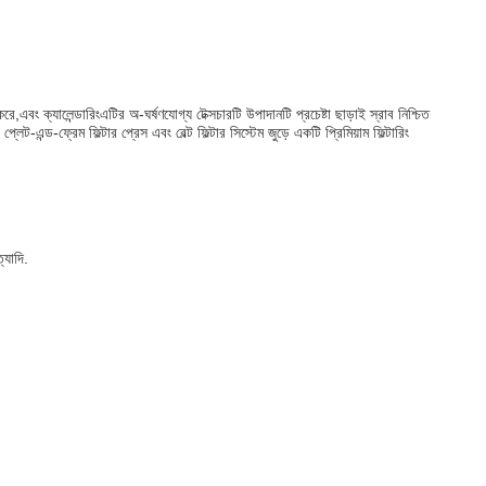
এবং ক্যালেন্ডারিংএটির অ-ঘর্ষণযোগ্য টেক্সচারটি উপাদানটি প্রচেষ্টা ছাড়াই স্রাব নিশ্চিত
েট-এন্ড-ফ্রেম ফিল্টার প্রেস এবং বেল্ট ফিল্টার সিস্টেম জুড়ে একটি প্রিমিয়াম ফিল্টারিং
্যাদি.