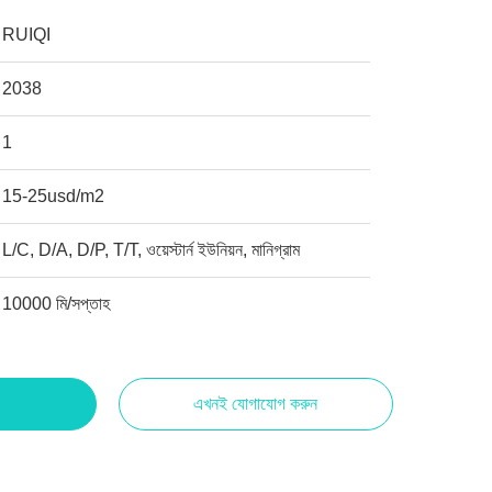
RUIQI
2038
1
15-25usd/m2
L/C, D/A, D/P, T/T, ওয়েস্টার্ন ইউনিয়ন, মানিগ্রাম
10000 মি/সপ্তাহ
এখনই যোগাযোগ করুন