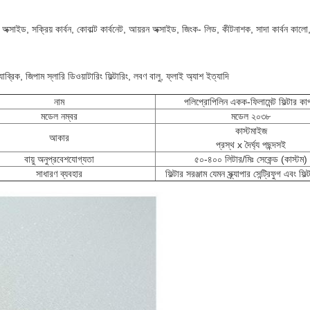
অক্সাইড, সক্রিয় কার্বন, কোবাল্ট কার্বনেট, আয়রন অক্সাইড, জিংক- লিড, কীটনাশক, সাদা কার্বন কালো,
্রিক, জিপাম স্লারি ডিওয়াটারিং ফিল্টারিং, লবণ বালু, ফ্লাই অ্যাশ ইত্যাদি
নাম
পলিপ্রোপিলিন একক-ফিলামেন্ট ফিল্টার কা
মডেল নম্বর
মডেল ২০৩৮
কাস্টমাইজ
আকার
প্রস্থ x দৈর্ঘ্য পছন্দসই
বায়ু অনুপ্রবেশযোগ্যতা
৫০-৪০০ লিটার/মিঃ সেকেন্ড (কাস্টম)
সাধারণ ব্যবহার
ফিল্টার সরঞ্জাম যেমন স্ক্র্যাপার সেন্ট্রিফুগ এবং ফিল