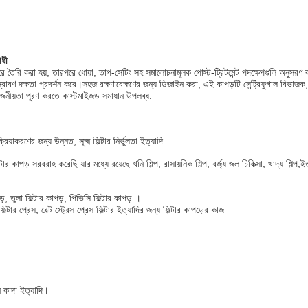
োধী
 তৈরি করা হয়, তারপরে ধোয়া, তাপ-সেটিং সহ সমালোচনামূলক পোস্ট-ট্রিটমেন্ট পদক্ষেপগুলি অনুসরণ করে,
িস্রাবণ দক্ষতা প্রদর্শন করে।সহজ রক্ষণাবেক্ষণের জন্য ডিজাইন করা, এই কাপড়টি সেন্ট্রিফুগাল বিভাজক, প্ল
য়োজনীয়তা পূরণ করতে কাস্টমাইজড সমাধান উপলব্ধ.
য়াকরণের জন্য উন্নত, সূক্ষ্ম ফিল্টার নির্ভুলতা ইত্যাদি
পড় সরবরাহ করেছি যার মধ্যে রয়েছে খনি শিল্প, রাসায়নিক শিল্প, বর্জ্য জল চিকিত্সা, খাদ্য শিল্প,ইত
ড়, তুলা ফিল্টার কাপড়, পিভিসি ফিল্টার কাপড় ।
 ফিল্টার প্রেস, বেল্ট স্ট্রেস প্রেস ফিল্টার ইত্যাদির জন্য ফিল্টার কাপড়ের কাজ
ন কাদা ইত্যাদি।