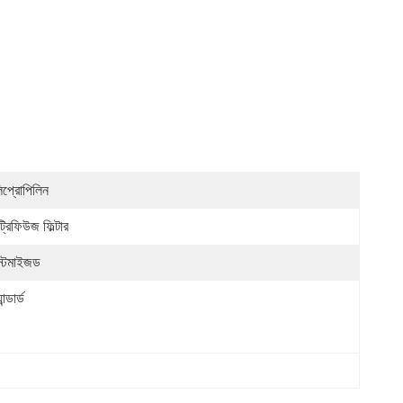
িপ্রোপিলিন
্ট্রিফিউজ ফিল্টার
স্টমাইজড
যান্ডার্ড