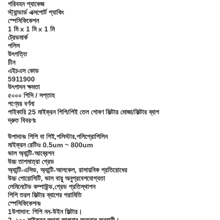
পরিবহন প্যাকেজ
স্ট্যান্ডার্ড এক্সপোর্ট প্যাকিং
স্পেসিফিকেশন
1 মি x 1 মি x 1 মি
ট্রেডমার্ক
পলিস
উৎপত্তি
চীন
এইচএস কোড
5911900
উৎপাদন ক্ষমতা
৫০০০ পিসি / সপ্তাহ
পণ্যের বর্ণনা
পাইকারি 25 মাইক্রন পিপি/পিই তেল শোষণ ফিল্টার মোজা/ফিল্টার ব্যাগ
দ্রুত বিবরণঃ
উপাদানঃ পিপি বা পিই,পলিস্টার,পলিপ্রোপিলিন
মাইক্রন রেটিংঃ 0.5um ~ 800um
ভাল অ্যান্টি-আব্রেশন
উচ্চ তাপমাত্রা গ্রেড
অ্যান্টি-এসিড, অ্যান্টি-আলকেল, রাসায়নিক প্রতিরোধের
উচ্চ পোরোসিটি, ভাল বায়ু অনুপ্রবেশযোগ্যতা
লেমিনেটেড কম্পাউন্ড,গ্রেড প্রতিস্থাপন
পিপি তরল ফিল্টার ব্যাগের পরামিতি
স্পেসিফিকেশনঃ
1উপাদান: পিপি নন-উইন ফিল্টার।