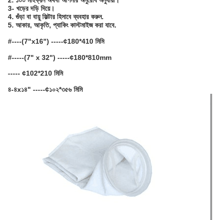
2. ১০০ মাইক্রন অথবা আপনার অনুরোধ অনুযায়ী।
3- খড়ের দড়ি দিয়ে।
4. গুঁড়া বা বায়ু ফিল্টার হিসাবে ব্যবহার করুন.
5. আকার, আকৃতি, প্যাকিং কাস্টমাইজ করা যাবে.
#----(7"x16") -----¢180*410 মিমি
#-----(7" x 32") -----¢180*810mm
----- ¢102*210 মিমি
৪-৪x১৪" -----¢১০২*৩৫৬ মিমি