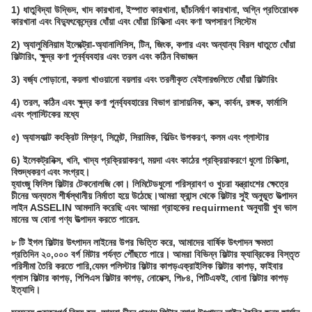
1) ধাতুবিদ্যা উদ্ভিদ, খাদ কারখানা, ইস্পাত কারখানা, ছাঁচনির্মাণ কারখানা, অগ্নি প্রতিরোধক
কারখানা এবং বিদ্যুৎকেন্দ্রের ধোঁয়া এবং ধোঁয়া চিকিত্সা এবং কণা অপসারণ সিস্টেম
2) অ্যালুমিনিয়াম ইলেক্ট্রো-অ্যানালিসিস, টিন, জিংক, কপার এবং অন্যান্য বিরল ধাতুতে ধোঁয়া
ফিল্টারিং, ক্ষুদ্র কণা পুনর্ব্যবহার এবং তরল এবং কঠিন বিভাজন
3) বর্জ্য পোড়ানো, কয়লা খাওয়ানো বয়লার এবং তরলীকৃত বেইলারগুলিতে ধোঁয়া ফিল্টারিং
4) তরল, কঠিন এবং ক্ষুদ্র কণা পুনর্ব্যবহারের বিভাগ রাসায়নিক, কক্স, কার্বন, রঙ্গক, ফার্মাসি
এবং প্লাস্টিকের মধ্যে
৫) অ্যাসফাল্ট কংক্রিট মিশ্রণ, সিমেন্ট, সিরামিক, বিল্ডিং উপকরণ, কলম এবং প্লাস্টার
6) ইলেকট্রনিক্স, খনি, খাদ্য প্রক্রিয়াকরণ, ময়দা এবং কাঠের প্রক্রিয়াকরণে ধুলো চিকিত্সা,
বিশুদ্ধকরণ এবং সংগ্রহ।
হ্যাংজু ফিলিস ফিল্টার টেকনোলজি কো। লিমিটেড
ধুলো পরিস্রাবণ ও খুচরা যন্ত্রাংশের ক্ষেত্রে
চীনের অন্যতম শীর্ষস্থানীয় নির্মাতা হয়ে উঠেছে।আমরা ফ্রান্স থেকে ফিল্টার সুই অনুভূত উত্পাদন
লাইন ASSELIN আমদানি করেছি এবং আমরা গ্রাহকের requirment অনুযায়ী খুব ভাল
মানের অ বোনা পণ্য উত্পাদন করতে পারেন.
৮ টি ইগল ফিল্টার উৎপাদন লাইনের উপর ভিত্তি করে, আমাদের বার্ষিক উৎপাদন ক্ষমতা
প্রতিদিন ২০,০০০ বর্গ মিটার পর্যন্ত পৌঁছতে পারে। আমরা বিভিন্ন ফিল্টার ফ্যাব্রিকের বিস্তৃত
পরিসীমা তৈরি করতে পারি,যেমন পলিস্টার ফিল্টার কাপড়এক্রাইলিক ফিল্টার কাপড়, ফাইবার
গ্লাস ফিল্টার কাপড়, পিপিএস ফিল্টার কাপড়, নোমেক্স, পি৮৪, পিটিএফই, বোনা ফিল্টার কাপড়
ইত্যাদি।