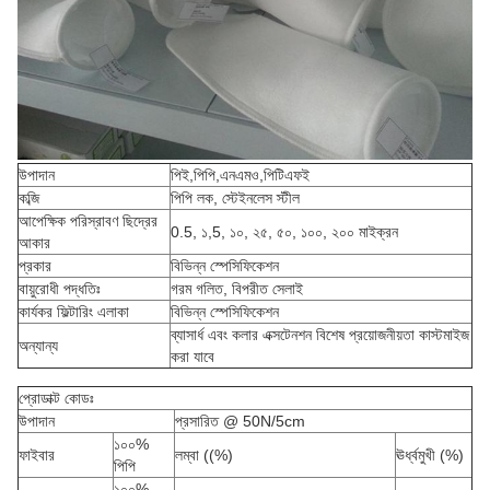
উপাদান
পিই,পিপি,এনএমও,পিটিএফই
কব্জি
পিপি লক, স্টেইনলেস স্টীল
আপেক্ষিক পরিস্রাবণ ছিদ্রের
0.5, ১,5, ১০, ২৫, ৫০, ১০০, ২০০ মাইক্রন
আকার
প্রকার
বিভিন্ন স্পেসিফিকেশন
বায়ুরোধী পদ্ধতিঃ
গরম গলিত, বিপরীত সেলাই
কার্যকর ফিল্টারিং এলাকা
বিভিন্ন স্পেসিফিকেশন
ব্যাসার্ধ এবং কলার এক্সটেনশন বিশেষ প্রয়োজনীয়তা কাস্টমাইজ
অন্যান্য
করা যাবে
প্রোডাক্ট কোডঃ
উপাদান
প্রসারিত @ 50N/5cm
১০০%
ফাইবার
লম্বা ((%)
ঊর্ধ্বমুখী (%)
পিপি
১০০%