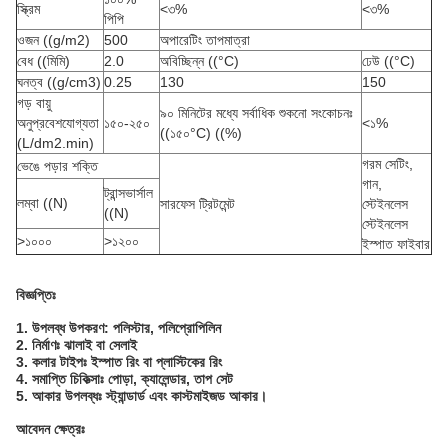
স্ক্রিম
<৩%
<৩%
পিপি
ওজন ((g/m2)
500
অপারেটিং তাপমাত্রা
বেধ ((মিমি)
2.0
অবিচ্ছিন্ন ((°C)
ঢেউ ((°C)
ঘনত্ব ((g/cm3)
0.25
130
150
গড় বায়ু
৯০ মিনিটের মধ্যে সর্বাধিক শুকনো সংকোচনঃ
অনুপ্রবেশযোগ্যতা
১৫০-২৫০
<১%
((১৫০°C) ((%)
(L/dm2.min)
গরম সেটিং,
ভেঙে পড়ার শক্তি
গান,
ট্রান্সভার্সাল
লম্বা ((N)
সারফেস ট্রিটমেন্ট
স্টেইনলেস
((N)
স্টেইনলেস
>১০০০
>১২০০
ইস্পাত ফাইবার
বিজ্ঞপ্তিঃ
1. উপলব্ধ উপকরণ: পলিস্টার, পলিপ্রোপিলিন
2. নির্মাণঃ ঝালাই বা সেলাই
3. কলার টাইপঃ ইস্পাত রিং বা প্লাস্টিকের রিং
4. সমাপ্তি চিকিত্সাঃ পোড়া, ক্যালেন্ডার, তাপ সেট
5. আকার উপলব্ধঃ স্ট্যান্ডার্ড এবং কাস্টমাইজড আকার।
আবেদন ক্ষেত্রঃ