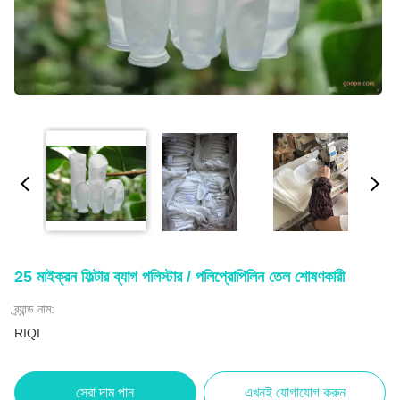
25 মাইক্রন ফিল্টার ব্যাগ পলিস্টার / পলিপ্রোপিলিন তেল শোষণকারী
ব্র্যান্ড নাম:
RIQI
সেরা দাম পান
এখনই যোগাযোগ করুন