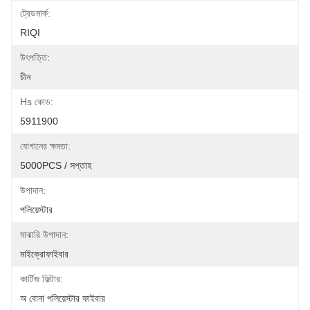
ট্রেডমার্ক:
RIQI
উৎপত্তি:
চীন
Hs কোড:
5911900
যোগানের ক্ষমতা:
5000PCS / সপ্তাহ
উপাদান:
পলিয়েস্টার
মাঝারি উপাদান:
মাইক্রোফাইবার
কার্টিজ ফিল্টার:
অ বোনা পলিয়েস্টার ফাইবার