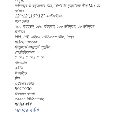
আকৃতি
বর্গক্ষেত্র বা বৃত্তাকার নীচে, সাধারণত বৃত্তাকার নীচে Mo হয়
আকার
12"*12";10"*12" কাস্টমাইজড
জাল খোলা
২০০ মাইক্রন, ১৫০ মাইক্রন, ১০০ মাইক্রন, ৫০ মাইক্রন
উপাদান
পিপি, পিই, নাইলন, স্টেইনলেস স্টীল, সিল্ক
পরিবহন প্যাকেজ
স্ট্যান্ডার্ড এক্সপোর্ট প্যাকিং
স্পেসিফিকেশন
1 মি x 1 মি x 1 মি
ট্রেডমার্ক
রুইকি
উৎপত্তি
চীন
এইচএস কোড
5911900
উৎপাদন ক্ষমতা
৫০০০০ পিসি/সপ্তাহ
পণ্যের বর্ণনা
পণ্যের বর্ণনা