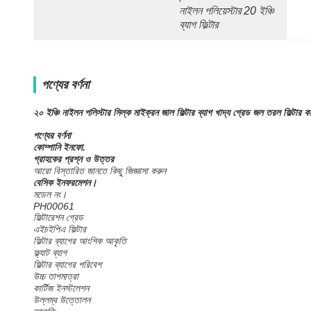
নাইলন পলিয়েস্টার 20 ইঞ্চি 
ব্যাগ ফিল্টার
পণ্যের বর্ণনা
২০ ইঞ্চি
নাইলন পলিস্টার সিল্ক মাইক্রন জাল ফিল্টার ব্যাগ খাদ্য গ্রেড জল তরল ফিল্টার ক
পণ্যের বর্ণনা
কোম্পানি ইনফো.
গ্রাহকের প্রশ্ন ও উত্তর
আরো বিস্তারিত জানতে কিছু জিজ্ঞাসা করুন
বেসিক ইনফরমেশন।
মডেল নং।
PH00061
ফিল্টারেশন গ্রেড
এইচইপিএ ফিল্টার
ফিল্টার ব্যাগের আংশিক আকৃতি
ফ্ল্যাট ব্যাগ
ফিল্টার ব্যাগের পরিবেশ
উচ্চ তাপমাত্রা
কার্টিজ ইনস্টলেশন
উল্লম্ব উত্তোলন