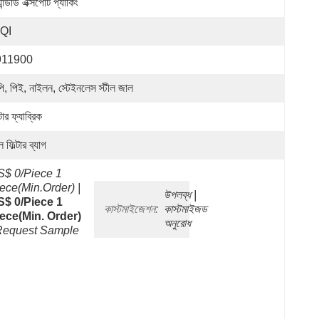
্যান্ডার্ড এক্সপোর্ট প্যাকিং
QI
911900
পি, পিই, নাইলন, স্টেইনলেস স্টীল জাল
্টার ফ্যাব্রিক
 ফিল্টার ব্যাগ
$ 0/Piece 1 
ece(Min.Order) |
উপলব্ধ | 
$ 0/Piece 1 
কাস্টমাইজেশন:
কাস্টমাইজড 
ece(min. Order) 
অনুরোধ
Request Sample