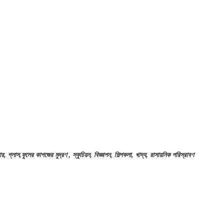
্লাস,ফুলের কাগজের মুদ্রণ , স্কুচিয়ন, বিজ্ঞাপন, শিল্পকলা, খাদ্য, রাসায়নিক পরিস্রাবণ