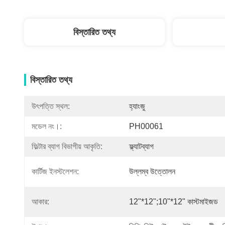
বিস্তারিত তথ্য
বিস্তারিত তথ্য
উৎপত্তি স্থল:
হ্যাংজু
মডেল নং।:
PH00061
ফিল্টার ব্যাগ বিভাগীয় আকৃতি:
ফ্ল্যাটব্যাগ
কার্টিজ ইনস্টলেশন:
উল্লম্ব উত্তোলন
আকার:
12"*12";10"*12" কাস্টমাইজড