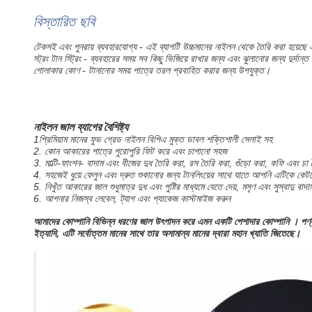
বিস্তারিত ছবি
টেকসই এবং পুনরায় ব্যবহারযোগ্য - এই ব্যাগটি উচ্চমানের নাইলন থেকে তৈরি করা হয়েছে
স্ট্রং টান স্ট্রিং - ব্যবহারের সময় সব কিছু ভিজিয়ে রাখার জন্য এবং ঝুলানোর জন্য দুর্দান্ত
গোলাকার কোণ - টানানোর সময় পাত্রে তরল প্রবাহিত করার জন্য উপযুক্ত।
নাইলন জাল ব্যাগের বৈশিষ্ট্য
1প্রিমিয়াম মানের ফুড গ্রেড নাইলন বিপিএ মুক্ত ডাবল শক্তিশালী সেলাই সহ
2. কোন আকারের পাত্রে পুরোপুরি ফিট করে এবং চাপানো সহজ
3. মাল্টি-ফাংশন- বাদাম এবং বীজের দুধ তৈরি করা, রস তৈরি করা, গুঁড়ো করা, কফি এবং চা
4. সহজেই ধুয়ে ফেলুন এবং দ্রুত শুকানোর জন্য টানলিংয়ের সাথে যাতে আপনি এটিকে কেটচ
5. নিখুঁত আকারের জাল শুধুমাত্র দুধ এবং পুষ্টির মাধ্যমে যেতে দেয়, মসৃণ এবং সুস্বাদু বাদা
6. আপনার নিজস্ব লেবেল, ট্যাগ এবং প্যাকেজ কাস্টমাইজ করুন
আমাদের কোম্পানি বিভিন্ন ধরণের জাল উৎপাদন করে এমন একটি পেশাদার কোম্পানি । পণ্যটি অনেক
ইত্যাদি, এটি সর্বোত্তম মানের সাথে তার অসামান্য মানের দ্বারা মহান খ্যাতি জিতেছে।