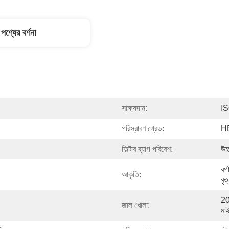
পণ্যের বর্ণনা
সাক্ষ্যদান:
I
পরিস্রাবণ গ্রেড:
HE
ফিল্টার ব্যাগ পরিবেশ:
উচ্
বর্
আকৃতি:
বৃত
20
জাল খোলা:
মা