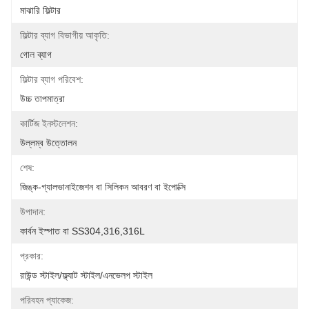
মাঝারি ফিল্টার
ফিল্টার ব্যাগ বিভাগীয় আকৃতি:
গোল ব্যাগ
ফিল্টার ব্যাগ পরিবেশ:
উচ্চ তাপমাত্রা
কার্টিজ ইনস্টলেশন:
উল্লম্ব উত্তোলন
শেষ:
জিঙ্ক-গ্যালভানাইজেশন বা সিলিকন আবরণ বা ইপোক্সি
উপাদান:
কার্বন ইস্পাত বা SS304,316,316L
প্রকার:
রাউন্ড স্টাইল/ফ্ল্যাট স্টাইল/এনভেলপ স্টাইল
পরিবহন প্যাকেজ: