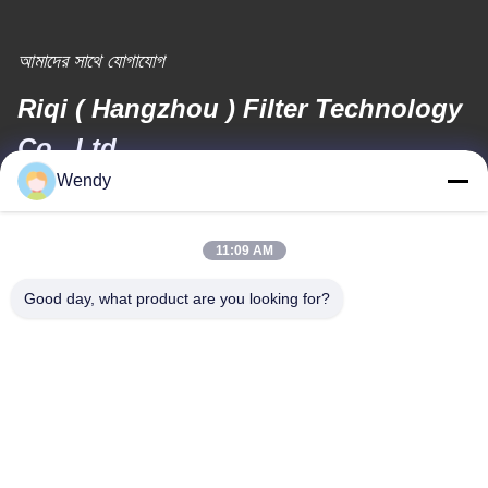
আমাদের সাথে যোগাযোগ
Riqi ( Hangzhou ) Filter Technology
Co., Ltd.
Wendy
ই-মেইল
wendy@hzriqi.com
11:09 AM
Good day, what product are you looking for?
আমাদের ঠিকানা
ঠিকানা
নং 2, তাওতিন্দি, জিয়াং গান জেলা। হ্যাংজু ঝেজিয়াং, চীন।
টেলিফোন
86-571-86968206