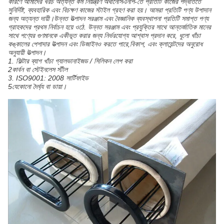
কারণে আমাদের খরচ অত্যন্ত কম নিয়ন্ত্রণ অধীনেসিএনপি-তে প্রতিটি কাজের পদ্ধতিতে
সুনির্দিষ্ট, ব্যবহারিক এবং বিচক্ষণ কাজের স্টাইল গ্রহণ করা হয়। আমরা প্রতিটি পণ্য উপাদান
জন্য অত্যন্ত দায়ী।উন্নত উত্পাদন সরঞ্জাম এবং বৈজ্ঞানিক ব্যবস্থাপনা প্রতিটি সমাপ্ত পণ্য
গ্রাহকদের প্রথম নির্বাচন হয়ে ওঠে. উন্নত সরঞ্জাম এবং প্রযুক্তির সাথে আন্তর্জাতিক মানের
সাথে পণ্যের গুণমানকে একীভূত করার জন্য নির্ভরযোগ্য আশ্বাস প্রদান করে, ধুলো খাঁচা
কঙ্কালের পেশাদার উত্পাদন এবং ডিজাইনও করতে পারে,বিকাশ, এবং ক্লায়েন্টদের অনুরোধ
অনুযায়ী উত্পাদন।
1. ফিল্টার ব্যাগ খাঁচা গ্যালভানাইজড / সিলিকন লেপ করা
2কার্বন বা স্টেইনলেস স্টীল
3. ISO9001: 2008 সার্টিফাইড
5যেকোনো দৈর্ঘ্য বা ডায়া।