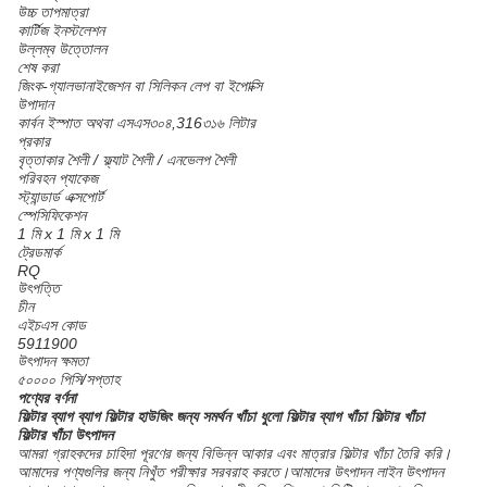
উচ্চ তাপমাত্রা
কার্টিজ ইনস্টলেশন
উল্লম্ব উত্তোলন
শেষ করা
জিংক-গ্যালভানাইজেশন বা সিলিকন লেপ বা ইপোক্সি
উপাদান
কার্বন ইস্পাত অথবা এসএস৩০৪,316৩১৬ লিটার
প্রকার
বৃত্তাকার শৈলী / ফ্ল্যাট শৈলী / এনভেলপ শৈলী
পরিবহন প্যাকেজ
স্ট্যান্ডার্ড এক্সপোর্ট
স্পেসিফিকেশন
1 মি x 1 মি x 1 মি
ট্রেডমার্ক
RQ
উৎপত্তি
চীন
এইচএস কোড
5911900
উৎপাদন ক্ষমতা
৫০০০০ পিসি/সপ্তাহ
পণ্যের বর্ণনা
ফিল্টার ব্যাগ ব্যাগ ফিল্টার হাউজিং জন্য সমর্থন খাঁচা ধুলো ফিল্টার ব্যাগ খাঁচা ফিল্টার খাঁচা
ফিল্টার খাঁচা উৎপাদন
আমরা গ্রাহকদের চাহিদা পূরণের জন্য বিভিন্ন আকার এবং মাত্রার ফিল্টার খাঁচা তৈরি করি।
আমাদের পণ্যগুলির জন্য নিখুঁত পরীক্ষার সরবরাহ করতে।আমাদের উৎপাদন লাইন উৎপাদন