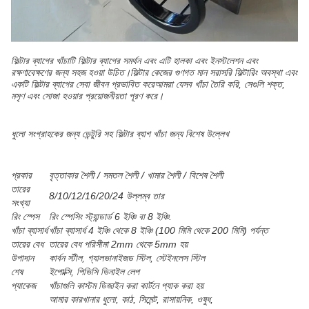
ফিল্টার ব্যাগের খাঁচাটি ফিল্টার ব্যাগের সমর্থন এবং এটি হালকা এবং ইনস্টলেশন এবং
রক্ষণাবেক্ষণের জন্য সহজ হওয়া উচিত।ফিল্টার কেজের গুণগত মান সরাসরি ফিল্টারিং অবস্থা এবং
একটি ফিল্টার ব্যাগের সেবা জীবন প্রভাবিত করেআমরা যেসব খাঁচা তৈরি করি, সেগুলি শক্ত,
মসৃণ এবং সোজা হওয়ার প্রয়োজনীয়তা পূরণ করে।
ধুলো সংগ্রাহকের জন্য ভেন্টুরি সহ ফিল্টার ব্যাগ খাঁচা জন্য বিশেষ উল্লেখ
প্রকার
বৃত্তাকার শৈলী / সমতল শৈলী / খামার শৈলী / বিশেষ শৈলী
তারের
8/10/12/16/20/24 উল্লম্ব তার
সংখ্যা
রিং স্পেস
রিং স্পেসিং স্ট্যান্ডার্ড 6 ইঞ্চি বা 8 ইঞ্চি.
খাঁচা ব্যাসার্ধ
খাঁচা ব্যাসার্ধ 4 ইঞ্চি থেকে 8 ইঞ্চি (100 মিমি থেকে 200 মিমি) পর্যন্ত
তারের বেধ
তারের বেধ পরিসীমা 2mm থেকে 5mm হয়
উপাদান
কার্বন স্টীল, গ্যালভানাইজড স্টিল, স্টেইনলেস স্টিল
শেষ
ইপোক্সি, পিভিসি ভিনাইল লেপ
প্যাকেজ
খাঁচাগুলি কাস্টম ডিজাইন করা কার্টনে প্যাক করা হয়
আমার কারখানার ধুলো, কাঠ, সিমেন্ট, রাসায়নিক, ওষুধ,