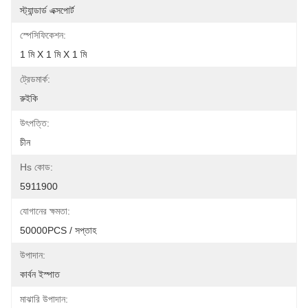
স্ট্যান্ডার্ড এক্সপোর্ট
স্পেসিফিকেশন:
1 মি X 1 মি X 1 মি
ট্রেডমার্ক:
রুইকি
উৎপত্তি:
চীন
Hs কোড:
5911900
যোগানের ক্ষমতা:
50000PCS / সপ্তাহ
উপাদান:
কার্বন ইস্পাত
মাঝারি উপাদান: