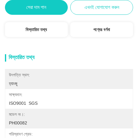
সেরা দাম পান
এখনই যোগাযোগ করুন
বিস্তারিত তথ্য
পণ্যের বর্ণনা
বিস্তারিত তথ্য
উৎপত্তি স্থল:
হ্যাংজু
সাক্ষ্যদান:
ISO9001  SGS
মডেল নং।:
PH00082
পরিস্রাবণ গ্রেড: