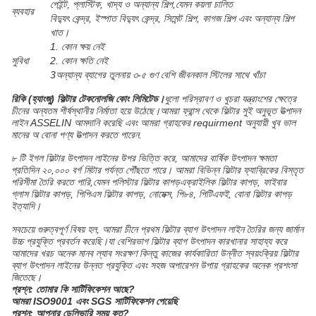
পেইন্ট, প্লাস্টিক, খাদ্য ও অন্যান্য শিল্প,যেমন কয়লা চালিত
ব্যবহার
বিদ্যুৎ কেন্দ্র, ইস্পাত বিদ্যুৎ কেন্দ্র, সিমেন্ট শিল্প, কাগজ শিল্প এবং অন্যান্য শিল্প
খাত।
1. কোন ক্ষয় নেই
সুবিধা
2. কোন ক্ষতি নেই
3অন্যান্য ব্যাগের তুলনায় ৩-৫ গুণ বেশি জীবনকাল স্টিলের সাথে খাঁচা
রিকি (হ্যাংজু) ফিল্টার টেকনোলজি কোং লিমিটেড।
ধুলো পরিস্রাবণ ও খুচরা যন্ত্রাংশের ক্ষেত্রে
চীনের অন্যতম শীর্ষস্থানীয় নির্মাতা হয়ে উঠেছে।আমরা ফ্রান্স থেকে ফিল্টার সুই অনুভূত উত্পাদন
লাইন ASSELIN আমদানি করেছি এবং আমরা গ্রাহকের requirment অনুযায়ী খুব ভাল
মানের অ বোনা পণ্য উত্পাদন করতে পারেন.
৮ টি ইগল ফিল্টার উৎপাদন লাইনের উপর ভিত্তি করে, আমাদের বার্ষিক উৎপাদন ক্ষমতা
প্রতিদিন ২০,০০০ বর্গ মিটার পর্যন্ত পৌঁছতে পারে। আমরা বিভিন্ন ফিল্টার ফ্যাব্রিকের বিস্তৃত
পরিসীমা তৈরি করতে পারি,যেমন পলিস্টার ফিল্টার কাপড়এক্রাইলিক ফিল্টার কাপড়, ফাইবার
গ্লাস ফিল্টার কাপড়, পিপিএস ফিল্টার কাপড়, নোমেক্স, পি৮৪, পিটিএফই, বোনা ফিল্টার কাপড়
ইত্যাদি।
সবচেয়ে গুরুত্বপূর্ণ বিষয় হল, আমরা চীনে প্রথম ফিল্টার ব্যাগ উৎপাদন লাইন তৈরির জন্য জার্মান
উচ্চ প্রযুক্তি প্রবর্তন করেছি।যা বেশিরভাগ ফিল্টার ব্যাগ উৎপাদন কারখানার সাহায্য করে
আমাদের খরচ অনেক মানব ল্যাব সংরক্ষণ কিন্তু কাজের কার্যকারিতা উন্নীত স্বয়ংক্রিয় ফিল্টার
ব্যাগ উৎপাদন লাইনের উন্নত প্রযুক্তি এবং সহজ অপারেশন উপায় গ্রাহকের অনেক প্রশংসা
জিতেছে।
প্রশ্ন:
তোমার কি সার্টিফিকেশন আছে?
আমরা ISO9001 এবং SGS সার্টিফিকেশন পেয়েছি
প্রশ্ন: আপনার ডেলিভারি সময় কত?