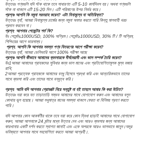
উত্তরঃ পণ্যগুলি যদি স্টক থাকে তবে সাধারণত এটি 5-10 কার্যদিবস হয়। অথবা পণ্যগুলি
স্টক না থাকলে এটি 15-20 দিন। এটি পরিমাণের উপর নির্ভর করে।
প্রশ্নঃ আপনি কি নমুনা সরবরাহ করেন? এটা বিনামূল্যে বা অতিরিক্ত?
উত্তরঃ হ্যাঁ, আমরা বিনামূল্যে চার্জের জন্য নমুনা অফার করতে পারি কিন্তু মালবাহী খরচ
প্রদান করবেন না।
প্রশ্ন: আপনার পেমেন্টের শর্ত কি?
উঃ পেমেন্ট≤1000USD, 100% অগ্রিম। পেমেন্ট≥1000USD, 30% টি / টি অগ্রিম,
শিপিংয়ের আগে ভারসাম্য।
প্রশ্ন. আপনি কি আপনার সমস্ত পণ্য বিতরণের আগে পরীক্ষা করেন?
উত্তরঃ হ্যাঁ, আমরা ডেলিভারি আগে 100% পরীক্ষা আছে
প্রশ্নঃ আপনি কীভাবে আমাদের ব্যবসায়কে দীর্ঘমেয়াদী এবং ভাল সম্পর্ক তৈরি করেন?
উঃ1আমরা আমাদের গ্রাহকদের সুবিধার জন্য ভাল মানের এবং প্রতিযোগিতামূলক মূল্য বজায়
রাখি;
2আমরা প্রত্যেক গ্রাহককে আমাদের বন্ধু হিসেবে শ্রদ্ধা করি এবং আন্তরিকভাবে তাদের
সাথে ব্যবসা করি এবং তাদের সাথে বন্ধুত্ব করি।
প্রশ্ন: আমি যদি আপনার প্রোডাক্ট নিয়ে সন্তুষ্ট না হই তাহলে আমার কি করা উচিত?
উত্তরঃ দয়া করে যত তাড়াতাড়ি সম্ভব আমাদের সাথে যোগাযোগ করুন এবং আমাদের বলুন
কোথায় ভুল হয়েছে। আমরা শুধুমাত্র মানের সমস্যা থাকলে ফেরত বা বিনিময় গ্রহণ করতে
পারি।
যদি আপনার কোন আকর্ষণীয় থাকে তবে দয়া করে কোন দ্বিধা ছাড়াই আমাদের সাথে যোগাযোগ
করুন, আমরা আপনাকে 24 ঘন্টার মধ্যে উত্তর দেব এবং আরও ব্যবসার জন্য আমাদের
কারখানায় একটি দর্শন করতে স্বাগত জানাই এবং একে অপরকে আরও ভালভাবে জানুন।অদূর
ভবিষ্যতে আপনার সাথে সহযোগিতা করতে আমরা আগ্রহী।.