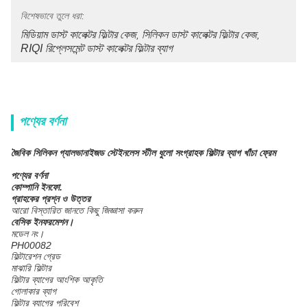
বিশেষভাবে তুলে ধরা:
মিডিয়াম ডাস্ট কালেক্টর ফিল্টার কেজ
সিলিকন ডাস্ট কালেক্টর ফিল্টার কেজ
, 
, 
RIQI রিপ্লেসমেন্ট ডাস্ট কালেক্টর ফিল্টার ব্যাগ
পণ্যের বর্ণনা
জৈবিক সিলিকন গ্যালভানাইজড স্টেইনলেস স্টীল ধুলো সংগ্রাহক ফিল্টার ব্যাগ খাঁচা ফ্রেম
পণ্যের বর্ণনা
কোম্পানি ইনফো.
গ্রাহকের প্রশ্ন ও উত্তর
আরো বিস্তারিত জানতে কিছু জিজ্ঞাসা করুন
বেসিক ইনফরমেশন।
মডেল নং।
PH00082
ফিল্টারেশন গ্রেড
মাঝারি ফিল্টার
ফিল্টার ব্যাগের আংশিক আকৃতি
গোলাকার ব্যাগ
ফিল্টার ব্যাগের পরিবেশ