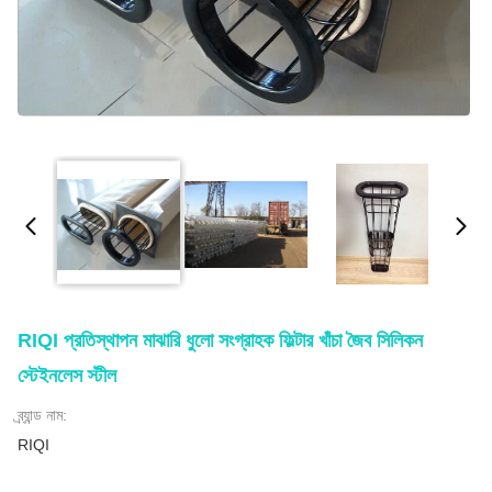
RIQI প্রতিস্থাপন মাঝারি ধুলো সংগ্রাহক ফিল্টার খাঁচা জৈব সিলিকন
স্টেইনলেস স্টীল
ব্র্যান্ড নাম:
RIQI