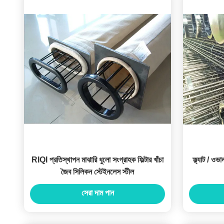
RIQI প্রতিস্থাপন মাঝারি ধুলো সংগ্রাহক ফিল্টার খাঁচা
ফ্ল্যাট / ওভ
জৈব সিলিকন স্টেইনলেস স্টীল
সেরা দাম পান