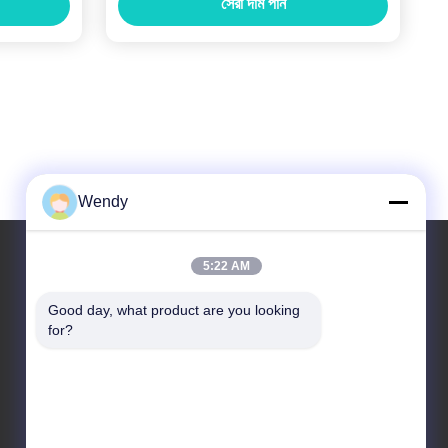
সেরা দাম পান
Wendy
5:22 AM
আমাদের ঠিকানা
Good day, what product are you looking 
for?
ঠিকানা
নং 2, তাওতিন্দি, জিয়াং গান জেলা। হ্যাংজু ঝেজিয়াং, চীন।
টেলিফোন
86-571-86968206