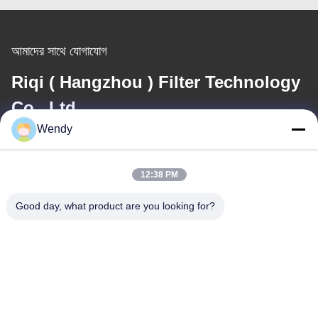
আমাদের সাথে যোগাযোগ
Riqi ( Hangzhou ) Filter Technology
Co., Ltd.
Wendy
ই-মেইল
wendy@hzriqi.com
12:38 PM
Good day, what product are you looking for?
আমাদের ঠিকানা
ঠিকানা
নং 2, তাওতিন্দি, জিয়াং গান জেলা। হ্যাংজু ঝেজিয়াং, চীন।
টেলিফোন