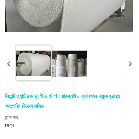
সিমেন্ট প্ল্যান্টের জন্য উচ্চ টেম্প এয়ারস্লাইড ক্যানভাস বায়ুসংক্রান্ত
কনভেয়িং নিডেল সলিড
ব্র্যান্ড নাম:
RIQI