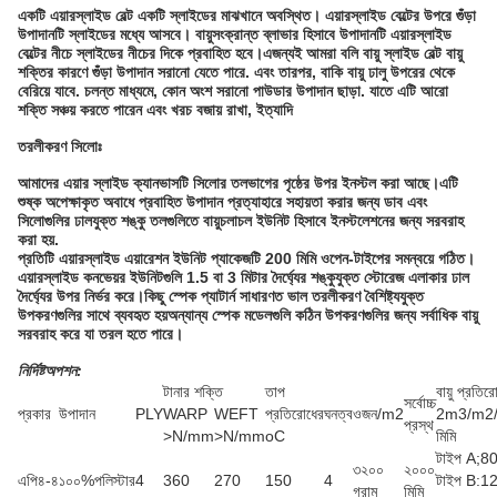
একটি এয়ারস্লাইড বেল্ট একটি স্লাইডের মাঝখানে অবস্থিত। এয়ারস্লাইড বেল্টের উপরে গুঁড়া
উপাদানটি স্লাইডের মধ্যে আসবে। বায়ুসংক্রান্ত ব্লাভার হিসাবে উপাদানটি এয়ারস্লাইড
বেল্টের নীচে স্লাইডের নীচের দিকে প্রবাহিত হবে।এজন্যই আমরা বলি বায়ু স্লাইড বেল্ট বায়ু
শক্তির কারণে গুঁড়া উপাদান সরানো যেতে পারে. এবং তারপর, বাকি বায়ু ঢালু উপরের থেকে
বেরিয়ে যাবে. চলন্ত মাধ্যমে, কোন অংশ সরানো পাউডার উপাদান ছাড়া. যাতে এটি আরো
শক্তি সঞ্চয় করতে পারেন এবং খরচ বজায় রাখা, ইত্যাদি
তরলীকরণ সিলোঃ
আমাদের এয়ার স্লাইড ক্যানভাসটি সিলোর তলভাগের পৃষ্ঠের উপর ইনস্টল করা আছে।এটি
শুষ্ক অপেক্ষাকৃত অবাধে প্রবাহিত উপাদান প্রত্যাহারে সহায়তা করার জন্য ডাব এবং
সিলোগুলির ঢালযুক্ত শঙ্কু তলগুলিতে বায়ুচলাচল ইউনিট হিসাবে ইনস্টলেশনের জন্য সরবরাহ
করা হয়.
প্রতিটি এয়ারস্লাইড এয়ারেশন ইউনিট প্যাকেজটি 200 মিমি ওপেন-টাইপের সমন্বয়ে গঠিত।
এয়ারস্লাইড কনভেয়র ইউনিটগুলি 1.5 বা 3 মিটার দৈর্ঘ্যের শঙ্কুযুক্ত স্টোরেজ এলাকার ঢাল
দৈর্ঘ্যের উপর নির্ভর করে।কিছু স্পেক প্যাটার্ন সাধারণত ভাল তরলীকরণ বৈশিষ্ট্যযুক্ত
উপকরণগুলির সাথে ব্যবহৃত হয়অন্যান্য স্পেক মডেলগুলি কঠিন উপকরণগুলির জন্য সর্বাধিক বায়ু
সরবরাহ করে যা তরল হতে পারে।
নির্দিষ্ট
অপশন:
টানার শক্তি
তাপ
বায়ু প্রতির
সর্বোচ্চ
প্রকার
উপাদান
PLY
WARP
WEFT
প্রতিরোধের
ঘনত্ব
ওজন/m2
2m3/m2
প্রস্থ
>N/mm
>N/mm
oC
মিমি
টাইপ A;8
৩২০০
২০০০
এপি৪-৪
১০০%পলিস্টার
4
360
270
150
4
টাইপ B:1
গ্রাম
মিমি