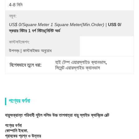
4-8 মিমি
নমুনা:
US$ 0/Square Meter 1 Square Meter(Min.Order) |
US$ 0/
স্কয়ার মিটার 1 বর্গ মিটার(মিনিট অর্ড
কাস্টমাইজেশন:
উপলব্ধ | কাস্টমাইজড অনুরোধ
হাই টেম্প এয়ারস্লাইড ক্যানভাস
, 
বিশেষভাবে তুলে ধরা:
সিমেন্ট এয়ারস্লাইড ক্যানভাস
পণ্যের বর্ণনা
বায়ুসংক্রান্ত পরিবাহী সুইল সলিড উচ্চ তাপমাত্রা বায়ু স্লাইড ফ্যাব্রিক বেল্ট
পণ্যের বর্ণনা
কোম্পানি ইনফো.
গ্রাহকের প্রশ্ন ও উত্তর