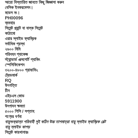
আরো বিস্তারিত জানতে কিছু জিজ্ঞাসা করুন
বেসিক ইনফরমেশন।
মডেল নং।
PH00096
ব্যবহার
সিমেন্ট প্ল্যান্ট বা বাল্ক সিমেন্ট
কাঠামো
এয়ার স্লাইড ফ্যাব্রিক
সর্বাধিক প্রস্থ
২৬০০ মিমি
পরিবহন প্যাকেজ
স্ট্যান্ডার্ড এক্সপোর্ট প্যাকিং
স্পেসিফিকেশন
৩২০০-৪৮০০ গ্রাম/মি২
ট্রেডমার্ক
RQ
উৎপত্তি
চীন
এইচএস কোড
5911900
উৎপাদন ক্ষমতা
৫০০০ পিসি / সপ্তাহ
পণ্যের বর্ণনা
বায়ুসংক্রান্ত পরিবাহী সুই কঠিন উচ্চ তাপমাত্রা বায়ু স্লাইড ফ্যাব্রিক বেল্ট
বায়ু স্লাইড কাপড়
সিমেন্ট কারখানায়ঃ