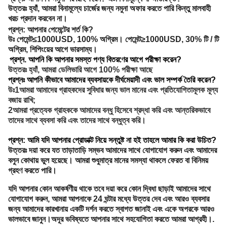
উত্তরঃ হ্যাঁ, আমরা বিনামূল্যে চার্জের জন্য নমুনা অফার করতে পারি কিন্তু মালবাহী
খরচ প্রদান করবেন না।
প্রশ্ন: আপনার পেমেন্টের শর্ত কি?
উঃ পেমেন্ট≤1000USD, 100% অগ্রিম। পেমেন্ট≥1000USD, 30% টি / টি
অগ্রিম, শিপিংয়ের আগে ভারসাম্য।
প্রশ্ন. আপনি কি আপনার সমস্ত পণ্য বিতরণের আগে পরীক্ষা করেন?
উত্তরঃ হ্যাঁ, আমরা ডেলিভারি আগে 100% পরীক্ষা আছে
প্রশ্নঃ আপনি কীভাবে আমাদের ব্যবসায়কে দীর্ঘমেয়াদী এবং ভাল সম্পর্ক তৈরি করেন?
উঃ1আমরা আমাদের গ্রাহকদের সুবিধার জন্য ভাল মানের এবং প্রতিযোগিতামূলক মূল্য
বজায় রাখি;
2আমরা প্রত্যেক গ্রাহককে আমাদের বন্ধু হিসেবে শ্রদ্ধা করি এবং আন্তরিকভাবে
তাদের সাথে ব্যবসা করি এবং তাদের সাথে বন্ধুত্ব করি।
প্রশ্ন: আমি যদি আপনার প্রোডাক্ট নিয়ে সন্তুষ্ট না হই তাহলে আমার কি করা উচিত?
উত্তরঃ দয়া করে যত তাড়াতাড়ি সম্ভব আমাদের সাথে যোগাযোগ করুন এবং আমাদের
বলুন কোথায় ভুল হয়েছে। আমরা শুধুমাত্র মানের সমস্যা থাকলে ফেরত বা বিনিময়
গ্রহণ করতে পারি।
যদি আপনার কোন আকর্ষণীয় থাকে তবে দয়া করে কোন দ্বিধা ছাড়াই আমাদের সাথে
যোগাযোগ করুন, আমরা আপনাকে 24 ঘন্টার মধ্যে উত্তর দেব এবং আরও ব্যবসার
জন্য আমাদের কারখানায় একটি দর্শন করতে স্বাগত জানাই এবং একে অপরকে আরও
ভালভাবে জানুন।অদূর ভবিষ্যতে আপনার সাথে সহযোগিতা করতে আমরা আগ্রহী।.