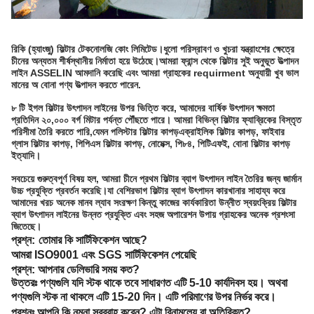
রিকি (হ্যাংজু) ফিল্টার টেকনোলজি কোং লিমিটেড।
ধুলো পরিস্রাবণ ও খুচরা যন্ত্রাংশের ক্ষেত্রে
চীনের অন্যতম শীর্ষস্থানীয় নির্মাতা হয়ে উঠেছে।আমরা ফ্রান্স থেকে ফিল্টার সুই অনুভূত উত্পাদন
লাইন ASSELIN আমদানি করেছি এবং আমরা গ্রাহকের requirment অনুযায়ী খুব ভাল
মানের অ বোনা পণ্য উত্পাদন করতে পারেন.
৮ টি ইগল ফিল্টার উৎপাদন লাইনের উপর ভিত্তি করে, আমাদের বার্ষিক উৎপাদন ক্ষমতা
প্রতিদিন ২০,০০০ বর্গ মিটার পর্যন্ত পৌঁছতে পারে। আমরা বিভিন্ন ফিল্টার ফ্যাব্রিকের বিস্তৃত
পরিসীমা তৈরি করতে পারি,যেমন পলিস্টার ফিল্টার কাপড়এক্রাইলিক ফিল্টার কাপড়, ফাইবার
গ্লাস ফিল্টার কাপড়, পিপিএস ফিল্টার কাপড়, নোমেক্স, পি৮৪, পিটিএফই, বোনা ফিল্টার কাপড়
ইত্যাদি।
সবচেয়ে গুরুত্বপূর্ণ বিষয় হল, আমরা চীনে প্রথম ফিল্টার ব্যাগ উৎপাদন লাইন তৈরির জন্য জার্মান
উচ্চ প্রযুক্তি প্রবর্তন করেছি।যা বেশিরভাগ ফিল্টার ব্যাগ উৎপাদন কারখানার সাহায্য করে
আমাদের খরচ অনেক মানব ল্যাব সংরক্ষণ কিন্তু কাজের কার্যকারিতা উন্নীত স্বয়ংক্রিয় ফিল্টার
ব্যাগ উৎপাদন লাইনের উন্নত প্রযুক্তি এবং সহজ অপারেশন উপায় গ্রাহকের অনেক প্রশংসা
জিতেছে।
প্রশ্ন:
তোমার কি সার্টিফিকেশন আছে?
আমরা ISO9001 এবং SGS সার্টিফিকেশন পেয়েছি
প্রশ্ন: আপনার ডেলিভারি সময় কত?
উত্তরঃ পণ্যগুলি যদি স্টক থাকে তবে সাধারণত এটি 5-10 কার্যদিবস হয়। অথবা
পণ্যগুলি স্টক না থাকলে এটি 15-20 দিন। এটি পরিমাণের উপর নির্ভর করে।
প্রশ্নঃ আপনি কি নমুনা সরবরাহ করেন? এটা বিনামূল্যে বা অতিরিক্ত?