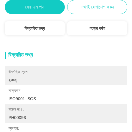
সেরা দাম পান
এখনই যোগাযোগ করুন
বিস্তারিত তথ্য
পণ্যের বর্ণনা
বিস্তারিত তথ্য
উৎপত্তি স্থল:
হ্যাংজু
সাক্ষ্যদান:
ISO9001  SGS
মডেল নং।:
PH00096
ব্যবহার: