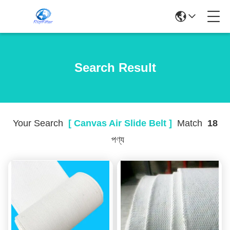
Search Result
Your Search
[ Canvas Air Slide Belt ]
Match
18
পণ্য