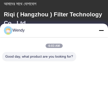
আমাদের সাথে যোগাযোগ
Riqi ( Hangzhou ) Filter Technology
Co., Ltd.
Wendy
ই-মেইল
wendy@hzriqi.com
6:03 AM
Good day, what product are you looking for?
আমাদের ঠিকানা
ঠিকানা
নং 2, তাওতিন্দি, জিয়াং গান জেলা। হ্যাংজু ঝেজিয়াং, চীন।
টেলিফোন
86-571-86968206