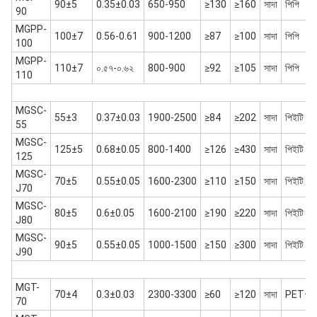
90±5
0.35±0.03
650-950
≥130
≥160
সাদা
পিপি
90
MGPP-
100±7
0.56-0.61
900-1200
≥87
≥100
সাদা
পিপি
100
MGPP-
110±7
০.৫৭-০.৬২
800-900
≥92
≥105
সাদা
পিপি
110
MGSC-
55±3
0.37±0.03
1900-2500
≥84
≥202
সাদা
পিইটি
55
MGSC-
125±5
0.68±0.05
800-1400
≥126
≥430
সাদা
পিইটি
125
MGSC-
70±5
0.55±0.05
1600-2300
≥110
≥150
সাদা
পিইটি
J70
MGSC-
80±5
0.6±0.05
1600-2100
≥190
≥220
সাদা
পিইটি
J80
MGSC-
90±5
0.55±0.05
1000-1500
≥150
≥300
সাদা
পিইটি
J90
MGT-
70±4
0.3±0.03
2300-3300
≥60
≥120
সাদা
PET+P
70