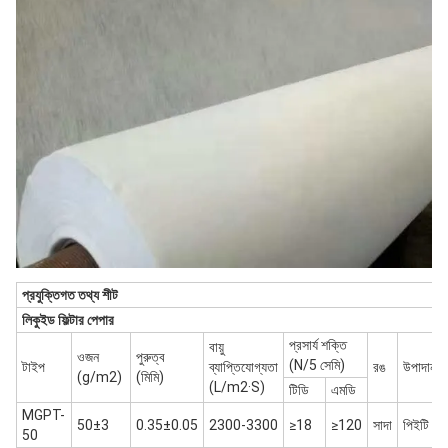
প্রযুক্তিগত তথ্য শীট
লিকুইড ফিল্টার পেপার
প্রসার্য শক্তি
বায়ু
ওজন
পুরুত্ব
(N/5 সেমি)
টাইপ
ব্যাপ্তিযোগ্যতা
রঙ
উপাদান
(g/m2)
(মিমি)
(L/m2·S)
টিডি
এমডি
MGPT-
50±3
0.35±0.05
2300-3300
≥18
≥120
সাদা
পিইটি
50