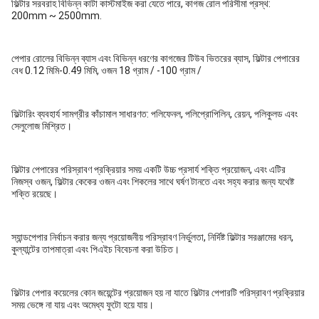
ফিল্টার সরবরাহ বিভিন্ন কাটা কাস্টমাইজ করা যেতে পারে, কাগজ রোল পরিসীমা প্রস্থ:
200mm ~ 2500mm.
পেপার রোলের বিভিন্ন ব্যাস এবং বিভিন্ন ধরণের কাগজের টিউব ভিতরের ব্যাস, ফিল্টার পেপারের
বেধ 0.12 মিমি-0.49 মিমি, ওজন 18 গ্রাম / -100 গ্রাম /
ফিল্টারিং ব্যবহার্য সামগ্রীর কাঁচামাল সাধারণত: পলিফেনল, পলিপ্রোপিলিন, রেয়ন, পলিকুলড এবং
সেলুলোজ মিশ্রিত।
ফিল্টার পেপারের পরিস্রাবণ প্রক্রিয়ার সময় একটি উচ্চ প্রসার্য শক্তি প্রয়োজন, এবং এটির
নিজস্ব ওজন, ফিল্টার কেকের ওজন এবং শিকলের সাথে ঘর্ষণ টানতে এবং সহ্য করার জন্য যথেষ্ট
শক্তি রয়েছে।
স্যান্ডপেপার নির্বাচন করার জন্য প্রয়োজনীয় পরিস্রাবণ নির্ভুলতা, নির্দিষ্ট ফিল্টার সরঞ্জামের ধরন,
কুল্যান্টের তাপমাত্রা এবং পিএইচ বিবেচনা করা উচিত।
ফিল্টার পেপার কয়েলের কোন জয়েন্টের প্রয়োজন হয় না যাতে ফিল্টার পেপারটি পরিস্রাবণ প্রক্রিয়ার
সময় ভেঙ্গে না যায় এবং অমেধ্য ফুটো হয়ে যায়।