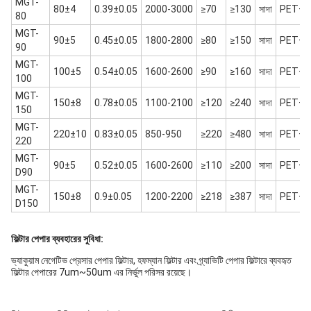
MGT-
80±4
0.39±0.05
2000-3000
≥70
≥130
সাদা
PET+P
80
MGT-
90±5
0.45±0.05
1800-2800
≥80
≥150
সাদা
PET+P
90
MGT-
100±5
0.54±0.05
1600-2600
≥90
≥160
সাদা
PET+P
100
MGT-
150±8
0.78±0.05
1100-2100
≥120
≥240
সাদা
PET+P
150
MGT-
220±10
0.83±0.05
850-950
≥220
≥480
সাদা
PET+P
220
MGT-
90±5
0.52±0.05
1600-2600
≥110
≥200
সাদা
PET+P
D90
MGT-
150±8
0.9±0.05
1200-2200
≥218
≥387
সাদা
PET+P
D150
ফিল্টার পেপার ব্যবহারের সুবিধা:
ভ্যাকুয়াম নেগেটিভ প্রেসার পেপার ফিল্টার, হফম্যান ফিল্টার এবং গ্র্যাভিটি পেপার ফিল্টারে ব্যবহৃত
ফিল্টার পেপারের 7um~50um এর নির্ভুল পরিসর রয়েছে।