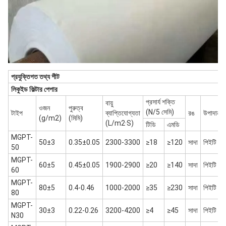
প্রযুক্তিগত তথ্য শীট
লিকুইড ফিল্টার পেপার
প্রসার্য শক্তি
বায়ু
ওজন
পুরুত্ব
(N/5 সেমি)
টাইপ
ব্যাপ্তিযোগ্যতা
রঙ
উপাদান
(g/m2)
(মিমি)
(L/m2·S)
টিডি
এমডি
MGPT-
50±3
0.35±0.05
2300-3300
≥18
≥120
সাদা
পিইটি
50
MGPT-
60±5
0.45±0.05
1900-2900
≥20
≥140
সাদা
পিইটি
60
MGPT-
80±5
0.4-0.46
1000-2000
≥35
≥230
সাদা
পিইটি
80
MGPT-
30±3
0.22-0.26
3200-4200
≥4
≥45
সাদা
পিইটি
N30