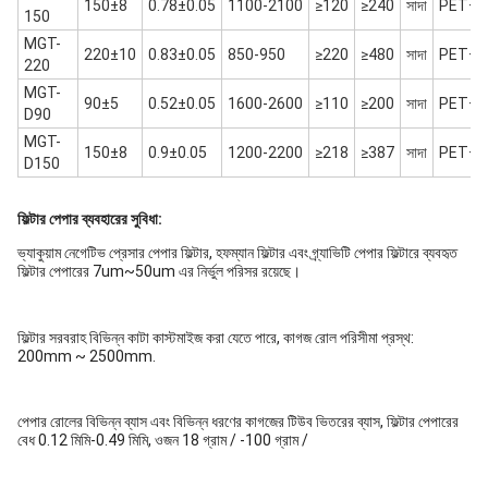
150±8
0.78±0.05
1100-2100
≥120
≥240
সাদা
PET+P
150
MGT-
220±10
0.83±0.05
850-950
≥220
≥480
সাদা
PET+P
220
MGT-
90±5
0.52±0.05
1600-2600
≥110
≥200
সাদা
PET+P
D90
MGT-
150±8
0.9±0.05
1200-2200
≥218
≥387
সাদা
PET+P
D150
ফিল্টার পেপার ব্যবহারের সুবিধা:
ভ্যাকুয়াম নেগেটিভ প্রেসার পেপার ফিল্টার, হফম্যান ফিল্টার এবং গ্র্যাভিটি পেপার ফিল্টারে ব্যবহৃত
ফিল্টার পেপারের 7um~50um এর নির্ভুল পরিসর রয়েছে।
ফিল্টার সরবরাহ বিভিন্ন কাটা কাস্টমাইজ করা যেতে পারে, কাগজ রোল পরিসীমা প্রস্থ:
200mm ~ 2500mm.
পেপার রোলের বিভিন্ন ব্যাস এবং বিভিন্ন ধরণের কাগজের টিউব ভিতরের ব্যাস, ফিল্টার পেপারের
বেধ 0.12 মিমি-0.49 মিমি, ওজন 18 গ্রাম / -100 গ্রাম /