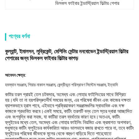
ভিসকস ফাইবার ইন্ডাস্ট্রিয়াল ফিল্টার পেপার
পণ্যের বর্ণনা
কুল্যান্ট, ইমালসন, লুব্রিকেন্ট, মেশিনিং সেন্টার ননবোভেন ইন্ডাস্ট্রিয়াল ফিল্টার
পেপারের জন্য ভিসকস ফাইবার ফিল্টার কাপড়
আবেদন ক্ষেত্র:
হফম্যান সরঞ্জাম, গিয়ার নাকাল সরঞ্জাম, কেন্দ্রীভূত পরিস্রাবণ সিস্টেম সরঞ্জাম, ইত্যাদি
কাটার তরল প্রায়ই তেল চটকদার, অমেধ্য এবং লোহার ফাইলিংয়ের সাথে মিশ্রিত
হয়।যদি তা না হয়
পরিস্রুত
দীর্ঘ সময়ের জন্য, এর পরিষেবা জীবন এবং কাজের দক্ষতা
ব্যাপকভাবে হ্রাস পাবে, এইভাবে প্রক্রিয়াকরণ সরঞ্জামগুলির স্বাভাবিক এবং দক্ষ
কাজকে প্রভাবিত করবে।একই সময়ে, কাটিং তরলটি বন্ধ তেল স্তর দ্বারা আচ্ছাদিত
এবং বংশবৃদ্ধি করা সহজ, যা কাটিয়া তরল ব্যর্থতার কারণ হবে।অতএব, কাটিং
ফ্লুইডের মধ্যে তেল, অমেধ্য এবং লোহার ফাইলিং নিয়মিত এবং ক্রমাগত অপসারণ,
শুধুমাত্র কাটিং ফ্লুইডের কার্যকারিতা আরও ভালভাবে বজায় রাখতে পারে না, তবে কাটিং
ফ্লুইডের পরিষেবা জীবনকে মূলের থেকে বহুগুণ বাড়িয়ে দিতে পারে;যাতে