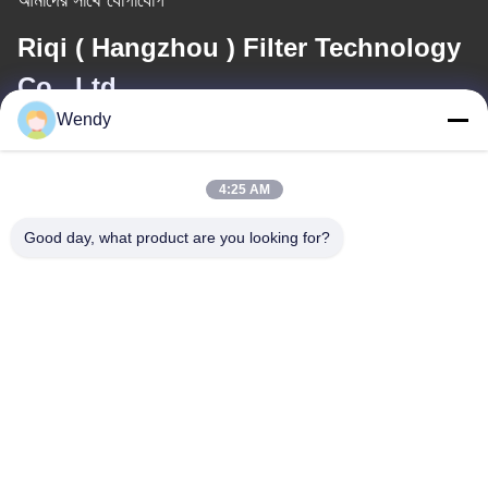
Riqi ( Hangzhou ) Filter Technology
Co., Ltd.
Wendy
ই-মেইল
wendy@hzriqi.com
4:25 AM
Good day, what product are you looking for?
আমাদের ঠিকানা
ঠিকানা
নং 2, তাওতিন্দি, জিয়াং গান জেলা। হ্যাংজু ঝেজিয়াং, চীন।
টেলিফোন
86-571-86968206