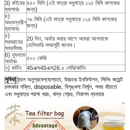
3) বাইরের
৪৫০ মিমি (এই মাত্রা শুধুমাত্র ১২৫ মিমি কাগজের
ব্যাসার্ধঃ
জন্য)
৪)
৭৬ মিমি (এই মাত্রা শুধুমাত্র ১২৫ মিমি কাগজের
অভ্যন্তরীণ
জন্য)
ব্যাসার্ধঃ
৫)
20 দিন, অর্ডার করার আগে আমরা আপনাকে
সরবরাহের
ডেলিভারি সময়সূচী জানাব।
সময়সীমাঃ
6) ন্যূনতম
৫০০ কেজি
অর্ডারঃ
৭) কার্টন:
45
এক্স
45
এক্স
26.৫ সেমি/কার্টন
সুবিধা
:
ভাল অনুপ্রবেশযোগ্যতা, উচ্চতর ইনফিউশন, সিলিং জয়েন্ট
চমৎকার শক্তি, disposable, বিশৃঙ্খলা নির্মূল, সময় বাঁচাতে
এবং শুধুমাত্র পয়সা খরচ, খাদ্য গ্রেড, নিরাপদ ব্যবহার