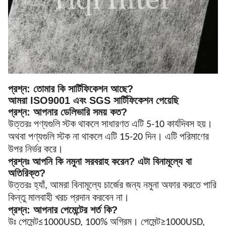
প্রশ্ন:
তোমার কি সার্টিফিকেশন আছে?
আমরা ISO9001 এবং SGS সার্টিফিকেশন পেয়েছি
প্রশ্ন: আপনার ডেলিভারি সময় কত?
উত্তরঃ পণ্যগুলি স্টক থাকলে সাধারণত এটি 5-10 কার্যদিবস হয়।
অথবা পণ্যগুলি স্টক না থাকলে এটি 15-20 দিন। এটি পরিমাণের
উপর নির্ভর করে।
প্রশ্নঃ আপনি কি নমুনা সরবরাহ করেন? এটা বিনামূল্যে বা
অতিরিক্ত?
উত্তরঃ হ্যাঁ, আমরা বিনামূল্যে চার্জের জন্য নমুনা অফার করতে পারি
কিন্তু মালবাহী খরচ প্রদান করবেন না।
প্রশ্ন: আপনার পেমেন্টের শর্ত কি?
উঃ পেমেন্ট≤1000USD, 100% অগ্রিম। পেমেন্ট≥1000USD,