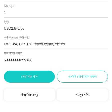
MOQ.:
1
মূল্য:
USD2.5-5/pc
অর্থ প্রদানের শর্তাবলী:
L/C, D/A, D/P, T/T, ওয়েস্টার্ন ইউনিয়ন, মানিগ্রাম
সরবরাহের ক্ষমতা:
50000000kgs/বছর
সেরা দাম পান
এখনই যোগাযোগ করুন
বিস্তারিত তথ্য
পণ্যের বর্ণনা