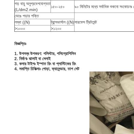
গড় বায়ু অনুপ্রবেশযোগ্যতা
১৫০-২৫০
৯০ মিনিটের মধ্যে সর্বাধিক শুকনো সংকোচ
(L/dm2.min)
ভেঙে পড়ার শক্তি
লম্বা ((N)
ট্রান্সভার্সাল ((N)
সারফেস ট্রিটমেন্ট
>১০০০
>১২০০
বিজ্ঞপ্তিঃ
1. উপলব্ধ উপকরণ: পলিস্টার, পলিপ্রোপিলিন
2. নির্মাণঃ ঝালাই বা সেলাই
3. কলার টাইপঃ ইস্পাত রিং বা প্লাস্টিকের রিং
4. সমাপ্তি চিকিত্সাঃ পোড়া, ক্যালেন্ডার, তাপ সেট