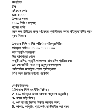
উৎপত্তি
চীন
এইচএস কোড
5911900
উৎপাদন ক্ষমতা
৫০০০ পিসি / সপ্তাহ
পণ্যের বর্ণনা
তরল জল ফিল্টারের জন্য বর্গক্ষেত্র প্লাস্টিকের কলার মাইক্রন ফিল্টার ব্যাগ
দ্রুত বিবরণঃ
উপাদানঃ পিপি বা পিই,পলিস্টার,পলিপ্রোপিলিন
মাইক্রন রেটিংঃ 0.5um ~ 800um
ভাল অ্যান্টি-আব্রেশন
উচ্চ তাপমাত্রা গ্রেড
অ্যান্টি-এসিড, অ্যান্টি-আলকেল, রাসায়নিক প্রতিরোধের
উচ্চ পোরোসিটি, ভাল বায়ু অনুপ্রবেশযোগ্যতা
লেমিনেটেড কম্পাউন্ড,গ্রেড প্রতিস্থাপন
পিপি তরল ফিল্টার ব্যাগের পরামিতি
স্পেসিফিকেশনঃ
1উপাদানঃ পিপি নন-উইন ফিল্টার।
2. ১০০ মাইক্রন অথবা আপনার অনুরোধ অনুযায়ী।
3- খড়ের দড়ি দিয়ে।
4. গুঁড়া বা বায়ু ফিল্টার হিসাবে ব্যবহার করুন.
5. আকার, আকৃতি, প্যাকেজিং কাস্টমাইজ করা যাবে.