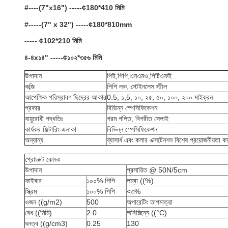
#----(7"x16") -----¢180*410 মিমি
#-----(7" x 32") -----¢180*810mm
----- ¢102*210 মিমি
৪-৪x১৪" -----¢১০২*৩৫৬ মিমি
উপাদান
পিই,পিপি,এনএমও,পিটিএফই
কব্জি
পিপি লক, স্টেইনলেস স্টীল
আপেক্ষিক পরিস্রাবণ ছিদ্রের আকার
0.5, ১,5, ১০, ২৫, ৫০, ১০০, ২০০ মাইক্রন
প্রকার
বিভিন্ন স্পেসিফিকেশন
বায়ুরোধী পদ্ধতিঃ
গরম গলিত, বিপরীত সেলাই
কার্যকর ফিল্টারিং এলাকা
বিভিন্ন স্পেসিফিকেশন
অন্যান্য
ব্যাসার্ধ এবং কলার এক্সটেনশন বিশেষ প্রয়োজনীয়তা ক
প্রোডাক্ট কোডঃ
উপাদান
প্রসারিত @ 50N/5cm
ফাইবার
১০০% পিপি
লম্বা ((%)
স্ক্রিম
১০০% পিপি
<৩%
ওজন ((g/m2)
500
অপারেটিং তাপমাত্রা
বেধ ((মিমি)
2.0
অবিচ্ছিন্ন ((°C)
ঘনত্ব ((g/cm3)
0.25
130