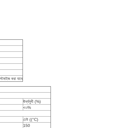
াস্টমাইজ করা যাবে
ঊর্ধ্বমুখী (%)
<৩%
ঢেউ ((°C)
150