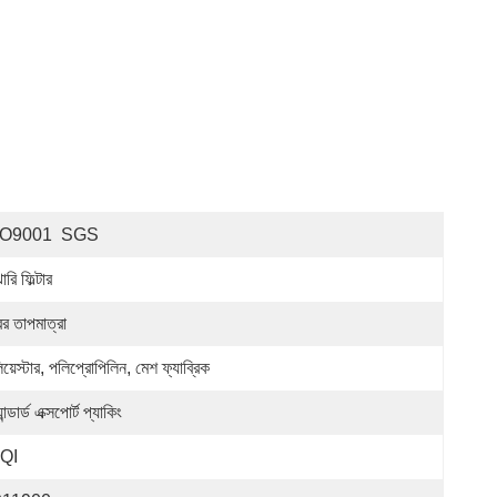
SO9001  SGS
ারি ফিল্টার
ের তাপমাত্রা
য়েস্টার, পলিপ্রোপিলিন, মেশ ফ্যাব্রিক
্যান্ডার্ড এক্সপোর্ট প্যাকিং
QI