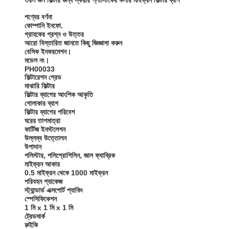
তরল জল ফিল্টার জন্য স্কয়ার প্লাস্টিকের কলার মাইক্রন ফিল্টার ব্যাগ
পণ্যের বর্ণনা
কোম্পানি ইনফো.
গ্রাহকের প্রশ্ন ও উত্তর
আরো বিস্তারিত জানতে কিছু জিজ্ঞাসা করুন
বেসিক ইনফরমেশন।
মডেল নং।
PH00033
ফিল্টারেশন গ্রেড
মাঝারি ফিল্টার
ফিল্টার ব্যাগের আংশিক আকৃতি
গোলাকার ব্যাগ
ফিল্টার ব্যাগের পরিবেশ
ঘরের তাপমাত্রা
কার্টিজ ইনস্টলেশন
উল্লম্ব উত্তোলন
উপাদান
পলিস্টার, পলিপ্রোপিলিন, জাল ফ্যাব্রিক
মাইক্রন আকার
0.5 মাইক্রন থেকে 1000 মাইক্রন
পরিবহন প্যাকেজ
স্ট্যান্ডার্ড এক্সপোর্ট প্যাকিং
স্পেসিফিকেশন
1 মি x 1 মি x 1 মি
ট্রেডমার্ক
রুইকি