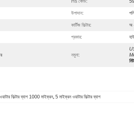
Hs কোড:
5
উপাদান:
পলি
কার্টিজ ফিল্টার:
অ 
প্রকার:
হাউ
US
ার
নমুনা:
Me
মিট
ওয়াটার ফিল্টার ব্যাগ 1000 মাইক্রন
, 
5 মাইক্রন ওয়াটার ফিল্টার ব্যাগ