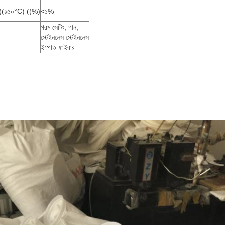
নঃ ((১৫০°C) ((%)
<১%
গরম সেটিং, গান,
স্টেইনলেস স্টেইনলেস
ইস্পাত ফাইবার