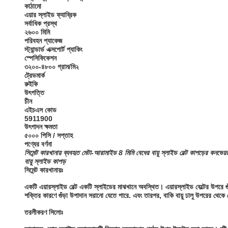
কাঠামো
এয়ার স্লাইড ফ্যাব্রিক
সর্বাধিক প্রস্থ
২৬০০ মিমি
পরিবহন প্যাকেজ
স্ট্যান্ডার্ড এক্সপোর্ট প্যাকিং
স্পেসিফিকেশন
৩২০০-৪৮০০ গ্রাম/মি২
ট্রেডমার্ক
রুইকি
উৎপত্তি
চীন
এইচএস কোড
5911900
উৎপাদন ক্ষমতা
৫০০০ পিসি / সপ্তাহ
পণ্যের বর্ণনা
সিমেন্ট কারখানায় ব্যবহৃত মেটা-আরামাইড 8 মিমি বেধের বায়ু স্লাইড বেল্ট কাপড়ের কনভেয়
বায়ু স্লাইড কাপড়
সিমেন্ট কারখানায়ঃ
একটি এয়ারস্লাইড বেল্ট একটি স্লাইডের মাঝখানে অবস্থিত। এয়ারস্লাইড বেল্টের উপরে গুঁড
শক্তির কারণে গুঁড়া উপাদান সরানো যেতে পারে. এবং তারপর, বাকি বায়ু ঢালু উপরের থেক
তরলীকরণ সিলোঃ