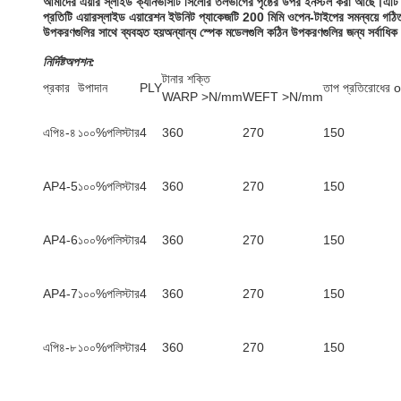
আমাদের এয়ার স্লাইড ক্যানভাসটি সিলোর তলভাগের পৃষ্ঠের উপর ইনস্টল করা আছে।এটি শুষ
প্রতিটি এয়ারস্লাইড এয়ারেশন ইউনিট প্যাকেজটি 200 মিমি ওপেন-টাইপের সমন্বয়ে গঠিত। এ
উপকরণগুলির সাথে ব্যবহৃত হয়অন্যান্য স্পেক মডেলগুলি কঠিন উপকরণগুলির জন্য সর্বাধিক
নির্দিষ্ট
অপশন:
টানার শক্তি
প্রকার
উপাদান
PLY
তাপ প্রতিরোধের 
WARP >N/mm
WEFT >N/mm
এপি৪-৪
১০০%পলিস্টার
4
360
270
150
AP4-5
১০০%পলিস্টার
4
360
270
150
AP4-6
১০০%পলিস্টার
4
360
270
150
AP4-7
১০০%পলিস্টার
4
360
270
150
এপি৪-৮
১০০%পলিস্টার
4
360
270
150