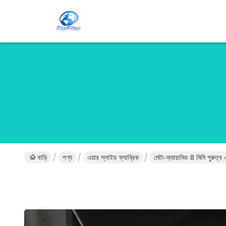
বাড়ি
পণ্য
এয়ার স্লাইড ফ্যাব্রিক
মেটা-অ্যারামিড 8 মিমি পুরুত্ব এয়