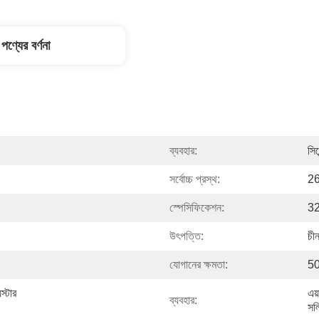
পণ্যের বর্ণনা
ব্যবহার:
সিমে
সর্বোচ্চ প্রস্থ:
26
স্পেসিফিকেশন:
3
উৎপত্তি:
চী
যোগানের ক্ষমতা:
50
্টার 
এয়
ব্যবহার:
সলি