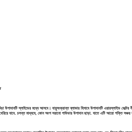
র
়া উপাদানটি স্লাইডের মধ্যে আসবে। বায়ুসংক্রান্ত ব্লাভার হিসাবে উপাদানটি এয়ারস্লাইড বেল্টের ন
ে বেরিয়ে যাবে. চলন্ত মাধ্যমে, কোন অংশ সরানো পাউডার উপাদান ছাড়া. যাতে এটি আরো শক্তি সঞ্চয়