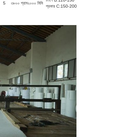
টাইপ B:120-150
5
৩৮০০ গ্রাম
২০০০ মিমি
প্রকার C:150-200