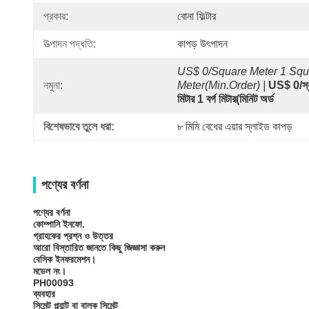
প্রকার:
বোনা ফিল্টার
উত্পাদন পদ্ধতি:
কাপড় উৎপাদন
US$ 0/Square Meter 1 Squ
নমুনা:
Meter(Min.Order) |
US$ 0/স্কয
মিটার 1 বর্গ মিটার(মিনিট অর্ড
বিশেষভাবে তুলে ধরা:
৮ মিমি বেধের এয়ার স্লাইড কাপড়
পণ্যের বর্ণনা
পণ্যের বর্ণনা
কোম্পানি ইনফো.
গ্রাহকের প্রশ্ন ও উত্তর
আরো বিস্তারিত জানতে কিছু জিজ্ঞাসা করুন
বেসিক ইনফরমেশন।
মডেল নং।
PH00093
ব্যবহার
সিমেন্ট প্ল্যান্ট বা বাল্ক সিমেন্ট