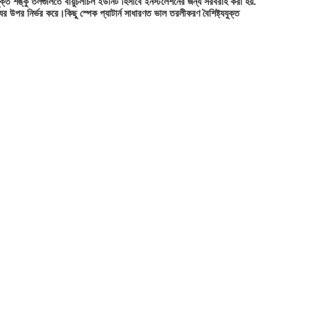
্ত শঙ্কু তলগুলিতে বায়ুচলাচল ইউনিট হিসাবে ইনস্টলেশনের জন্য সরবরাহ করা হয়.
র উপর নির্ভর করে।কিছু স্পেক প্যাটার্ন সাধারণত ভাল তরলীকরণ বৈশিষ্ট্যযুক্ত