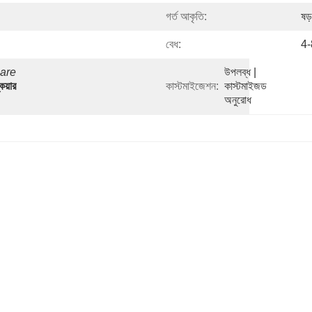
গর্ত আকৃতি:
ষড
বেধ:
4-
are 
উপলব্ধ | 
়ার 
কাস্টমাইজেশন:
কাস্টমাইজড 
অনুরোধ