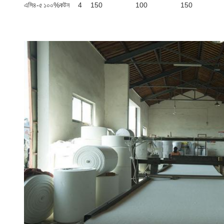
এসি৪-৫
১০০%কটন
4
150
100
150