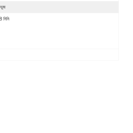
়ভুজ
8 মিমি