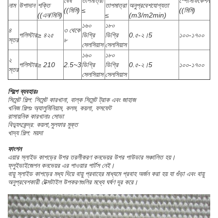
বেধ
তাপমাত্রা
স্পেসিফিকেশন
নাম
উপাদান
শক্তি
তাপমাত্রা
অনুপ্রবেশযোগ্যতা
((মিমি)
≤
((মিমি)
((এন/মিমি)
≤
(m3/m2min)
১৬০
১৮০
৪
৩ থেকে
পলিস্টার
≥ ৪২৫
ডিগ্রি
ডিগ্রি
0.৫-২।5
১০০-১৭০০
স্তর
৮
সেলসিয়াস
সেলসিয়াস
১৬০
১৮০
২
পলিস্টার
≥ 210
2.5~3
ডিগ্রি
ডিগ্রি
0.৫-২।5
১০০-১৭০০
স্তর
সেলসিয়াস
সেলসিয়াস
শিল্পে ব্যবহারঃ
সিমেন্ট শিল্প: সিমেন্ট কারখানা, বাল্ক সিমেন্ট ট্রাক এবং জাহাজ
খনিজ শিল্পঃ অ্যালুমিনিয়াম, কলম, কয়লা, ফসফেট
রাসায়নিক কারখানাঃ সোডা
বিদ্যুৎকেন্দ্র: কয়লা,সুলফার মুক্ত
খাদ্য শিল্প: ময়দা
ফাংশন
এয়ার স্লাইড কাপড়ের উপর তরলীকরণ কনভেয়র উপর পাউডার সঞ্চালিত হয়।
ফ্লুইডাইজেশন কনভেয়র এর পাওয়ার পার্টস নেই।
বায়ু স্লাইড কাপড়ের মধ্য দিয়ে বায়ু প্রবাহের মাধ্যমে প্রবাহ অর্জন করা হয় যা গুঁড়া এবং বায়ু
অনুপ্রবেশকারী টেক্সটাইল উপকরণগুলির মধ্যে ঘর্ষণ দূর করে।