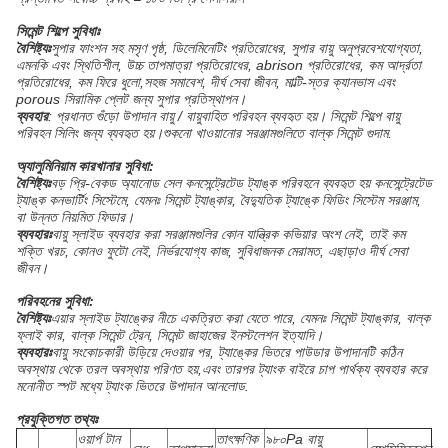
সিমেন্ট শিল্পে সুবিধাঃ
বৈশিষ্ট্যঃ
সুপার ফাংশন সহ মসৃণ পৃষ্ঠ, ডিলেমিনেটিং প্রতিরোধের, সুপার বায়ু অনুপ্রবেশযোগ্যতা,
এমনকি এবং স্থিতিশীল, উচ্চ তাপমাত্রা প্রতিরোধের, abrison প্রতিরোধের, কম আর্দ্রতা
প্রতিরোধের, কম ফিরে ধুলো,সহজ সমাবেশ, দীর্ঘ সেবা জীবন, মাল্টি-স্তর ক্যানভাস এবং
porous সিরামিক প্লেট জন্য সুপার প্রতিস্থাপন।
ব্যবহার
: প্রধানত গুঁড়ো উপাদান বায়ু / বায়ুবাহিত পরিবহন ব্যবহৃত হয়। সিমেন্ট শিল্পে বায়ু
পরিবহন সিলিং জন্য ব্যবহৃত হয়।শুকনো খাওয়ানোর সরঞ্জামগুলিতে বাল্ক সিমেন্ট গুদাম.
অ্যালুমিনিয়াম কারখানার সুবিধা:
বৈশিষ্ট্যঃ
বড় প্রি-বেকড অ্যানোড সেল কনসেন্ট্রেটেড ট্যাঙ্ক পরিবহনে ব্যবহৃত হয় কনসেন্ট্রেটেড
ট্যাঙ্ক কনভার্টিং সিস্টেমে, যেমনঃ সিমেন্ট ট্যাঙ্কার, বৈদ্যুতিক ট্যাঙ্কে ফিডিং সিস্টেম সরঞ্জাম,
বা উন্নত নিয়মিত ফিডার।
ব্যবহারঃ
বায়ু স্লাইড ব্যবহার করা সরঞ্জামগুলির কোন যান্ত্রিক কভিয়ার অংশ নেই, তাই কম
শক্তি খরচ, কোনও ফুটো নেই, নির্ভরযোগ্য কাজ, সুবিধাজনক মেরামত, এছাড়াও দীর্ঘ সেবা
জীবন।
পরিবহনের সুবিধা:
বৈশিষ্ট্যঃ
এয়ার স্লাইড ট্যাঙ্কের নীচে একত্রিত করা যেতে পারে, যেমনঃ সিমেন্ট ট্যাঙ্কার, বাল্ক
ফ্লাই কার, বাল্ক সিমেন্ট ট্রেন, সিমেন্ট জাহাজের ইনস্টলেশন ইত্যাদি।
ব্যবহারঃ
বায়ু সংকোচকারী উড়িয়ে দেওয়ার পর, ট্যাঙ্কের ভিতরে পাউডার উপাদানটি কঠিন
অবস্থায় থেকে তরল অবস্থায় পরিণত হয়,এবং তারপর ট্যাংক বাইরে চাপ পার্থক্য ব্যবহার করে
মনোনীত স্পট মধ্যে ট্যাংক ভিতরে উপাদান আনলোড.
প্রযুক্তিগত তথ্যঃ
ওয়ার্প টান
তাৎক্ষণিক
৯৮০Pa বায়ু