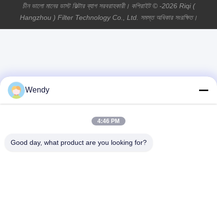
আমাদের সাথে যোগাযোগ
Riqi ( Hangzhou ) Filter Technology
Co., Ltd.
Wendy
ই-মেইল
wendy@hzriqi.com
4:46 PM
Good day, what product are you looking for?
আমাদের ঠিকানা
ঠিকানা
নং 2, তাওতিন্দি, জিয়াং গান জেলা। হ্যাংজু ঝেজিয়াং, চীন।
টেলিফোন