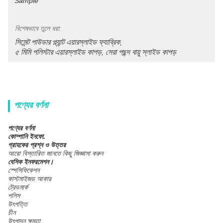
Sample
বিশেষভাবে তুলে ধরা:
সিমেন্ট পাউডার প্ল্যান্ট এয়ারস্লাইড ফ্যাব্রিক
, 
৫ মিমি পলিস্টার এয়ারস্লাইড কাপড়
সেরা পছন্দ বায়ু স্লাইড কাপড়
, 
পণ্যের বর্ণনা
পণ্যের বর্ণনা
কোম্পানি ইনফো.
গ্রাহকের প্রশ্ন ও উত্তর
আরো বিস্তারিত জানতে কিছু জিজ্ঞাসা করুন
বেসিক ইনফরমেশন।
স্পেসিফিকেশন
কাস্টমাইজড আকার
ট্রেডমার্ক
পলিস
উৎপত্তি
চীন
উৎপাদন ক্ষমতা