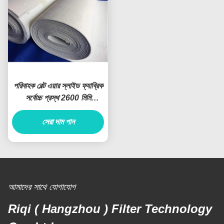
টিয়ার প্রতিরোধী এয়ার স্লাইড
সংক্ষিপ্ত ফাইবার এয়ার স্লাইড
ফ্যাব্রিক, মাঝারি বোনা টাইপ
কাপড় আরামাইড পলিয়েস্টার কটন
এয়ারস্লাইড বেল্ট
উপাদান
সেরা দাম পান
সেরা দাম পান
শিল্প পলিয়েস্টার অ্যারামিড এয়ার
সিমেন্ট প্ল্যান্টের জন্য উচ্চ টেম্প
স্লাইড ফ্যাব্রিক 4-8 মিমি বেধ বোনা
এয়ারস্লাইড ক্যানভাস বায়ুসংক্রান্ত