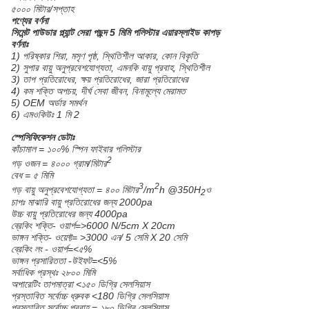
৫০০০ মিটার/সপ্তাহ
পণ্যের বর্ণনা
সিমেন্ট পাউডার প্ল্যান্ট সেরা পছন্দ 5 মিমি পলিস্টার এয়ারস্লাইড কাপড়
বর্ণনাঃ
1) পরিষ্কার শিরা, মসৃণ পৃষ্ঠ, স্থিতিশীল আকার, কোন বিকৃতি
2) সুপার বায়ু অনুপ্রবেশযোগ্যতা, এমনকি বায়ু প্রবাহ, স্থিতিশীল
3) তাপ প্রতিরোধের, ক্ষয় প্রতিরোধের, জারা প্রতিরোধের
4) কম শক্তি অপচয়, দীর্ঘ সেবা জীবন, বিনামূল্যে মেরামত
5) OEM অর্ডার সমর্থন
6) এমওকিউঃ 1 মি 2
স্পেসিফিকেশন ডেটাঃ
কাঁচামাল = ১০০% স্পিন ফাইবার পলিস্টার
2
গড় ওজন = ৪০০০ গ্রাম/মিটার
বেধ = ৫ মিমি
3
2
গড় বায়ু অনুপ্রবেশযোগ্যতা = ৪০০ মিটার
/m
h @350H
ও
2
চাপঃ মাঝারি বায়ু প্রতিরোধের জন্য 2000pa
উচ্চ বায়ু প্রতিরোধের জন্য 4000pa
ব্রেকিং শক্তি- ওয়ার্প=>6000 N/5cm X 20cm
ভাঙ্গন শক্তি- ওয়েফ্ট= >3000 এন/ 5 সেমি X 20 সেমি
ব্রেকিং লং - ওয়ার্প=<৫%
ভাঙ্গন প্রসারিততা -উইফট=<5%
সর্বাধিক প্রস্থঃ ২৮০০ মিমি
অপারেটিং তাপমাত্রা <১৫০ ডিগ্রি সেলসিয়াস
প্রস্তাবিত সর্বোচ্চ ধ্রুবক <180 ডিগ্রি সেলসিয়াস
প্রস্তাবিত সর্বোচ্চ প্রবাহ = ১৮০ ডিগ্রি সেলসিয়াস