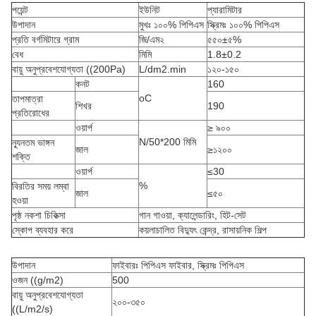
পয়েন্ট
ইউনিট
প্যারামিটার
উপাদান
মুখঃ ১০০% পিপিএস
স্ক্রিমঃ ১০০% পিপিএস
প্রতি বর্গমিটারে গ্রাম
জি/এম২
৫৫০±৫%
বেধ
মিমি
1.8±0.2
বায়ু অনুপ্রবেশযোগ্যতা ((200Pa)
L/dm2.min
১২০-১৫০
কনট
160
oC
তাপমাত্রা
শিখর
190
প্রতিরোধের
ওয়ার্প
≥ ৯০০
N/50*200 মিমি
ন্যূনতম ভাঙ্গন
জাল
≥১২০০
শক্তি
ওয়ার্প
≤30
%
বিরতির সময় লম্বা
জাল
≤৫০
হওয়া
পৃষ্ঠ নকশা চিকিত্সা
গান গাওয়া, ক্যালেন্ডারিং, হিট-সেট
স্কোপ ব্যবহার করে
কয়লাচালিত বিদ্যুৎ কেন্দ্র, রাসায়নিক শিল্প
উপাদান
ফাইবারঃ পিপিএস ফাইবার, স্ক্রিমঃ পিপিএস
ওজন ((g/m2)
500
বায়ু অনুপ্রবেশযোগ্যতা
২০০-৩৫০
((L/m2/s)