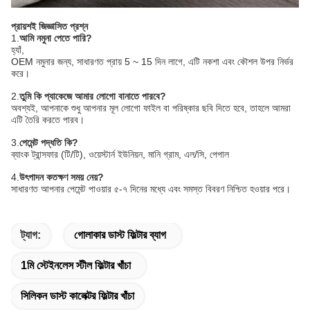
প্রায়শই জিজ্ঞাসিত প্রশ্ন
1.
আমি নমুনা পেতে পারি?
হ্যাঁ,
OEM নমুনার জন্য, সাধারণত প্রায় 5 ~ 15 দিন লাগে, এটি নকশা এবং কৌশল উপর নির্ভর
করে।
2.
তুমি কি প্যাকেজে আমার লোগো বানাতে পারবে?
অবশ্যই, আপনাকে শুধু আপনার মূল লোগো ফাইল বা পরিষ্কার ছবি দিতে হবে, তাহলে আমরা
এটি তৈরি করতে পারব।
3.
পেমেন্ট পদ্ধতি কি?
ব্যাংক ট্রান্সফার (টি/টি), ওয়েস্টার্ন ইউনিয়ন, মানি গ্রাম, এল/সি, পেপাল
4.
উৎপাদন কতক্ষণ সময় নেয়?
সাধারণত আপনার পেমেন্ট পাওয়ার ৫-৭ দিনের মধ্যে এবং সমস্ত বিবরণ নিশ্চিত হওয়ার পরে।
ট্যাগ:
গোলাকার ডাস্ট ফিল্টার ব্যাগ
1মি স্টেইনলেস স্টীল ফিল্টার খাঁচা
সিলিকন ডাস্ট কালেক্টর ফিল্টার খাঁচা