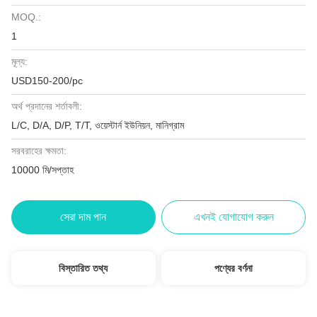
MOQ.:
1
মূল্য:
USD150-200/pc
অর্থ প্রদানের শর্তাবলী:
L/C, D/A, D/P, T/T, ওয়েস্টার্ন ইউনিয়ন, মানিগ্রাম
সরবরাহের ক্ষমতা:
10000 মি/সপ্তাহ
সেরা দাম পান
এখনই যোগাযোগ করুন
বিস্তারিত তথ্য
পণ্যের বর্ণনা