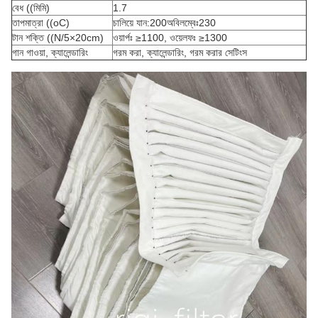
বেধ ((মিমি)
1.7
তাপমাত্রা ((oC)
চালিয়ে যান:200অবিলম্বেঃ230
টান শক্তি ((N/5×20cm)
ওয়ার্পঃ ≥1100, ওয়েলফঃ ≥1300
গান গাওয়া, ক্যালেন্ডারিং
গরম করা, ক্যালেন্ডারিং, গরম করার সেটিংস