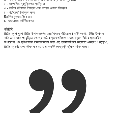
২ - সংশোধিত প্রযুক্তিগত প্রক্রিয়া
৩ - কঠোর কাঁচামাল নিয়ন্ত্রণ এবং পণ্যের গুণমান নিয়ন্ত্রণ
৪ - প্রতিযোগিতামূলক মূল্য
5মার্কিন যুক্তরাষ্ট্রের মান
6. আইএসও সার্টিফিকেশন
পরিচিতি
ফিল্টার ব্যাগ ধুলো ফিল্টার উপাদানগুলির হৃদয় হিসাবে দাঁড়িয়েছে। এটি নকশা, ফিল্টার উপাদান
কাটা এবং বোনা প্রযুক্তির ক্ষেত্রে কঠোর প্রয়োজনীয়তা রয়েছে।ব্যাগ ফিল্টার স্বাভাবিক
অপারেশন এবং সুবিধাজনক রক্ষণাবেক্ষণের জন্য এই প্রয়োজনীয়তা অত্যন্ত গুরুত্বপূর্ণএছাড়াও,
ফিল্টার ব্যাগের সেবা জীবন বাড়াতে তারা একটি গুরুত্বপূর্ণ ভূমিকা পালন করে।