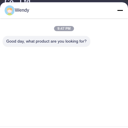
Co., Ltd.
Wendy
ই-মেইল
wendy@hzriqi.com
9:47 PM
Good day, what product are you looking for?
আমাদের ঠিকানা
ঠিকানা
নং 2, তাওতিন্দি, জিয়াং গান জেলা। হ্যাংজু ঝেজিয়াং, চীন।
টেলিফোন
86-571-86968206
গোপনীয়তা নীতি
|
সাইট ম্যাপ