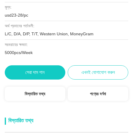
মূল্য:
usd23-28/pc
অর্থ প্রদানের শর্তাবলী:
L/C, D/A, D/P, T/T, Western Union, MoneyGram
সরবরাহের ক্ষমতা:
5000pcs/Week
সেরা দাম পান
এখনই যোগাযোগ করুন
বিস্তারিত তথ্য
পণ্যের বর্ণনা
বিস্তারিত তথ্য