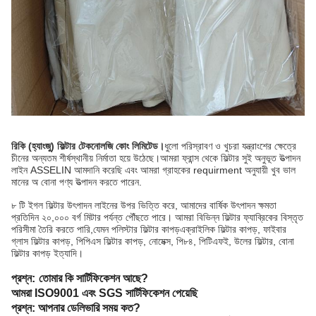
রিকি (হ্যাংজু) ফিল্টার টেকনোলজি কোং লিমিটেড।
ধুলো পরিস্রাবণ ও খুচরা যন্ত্রাংশের ক্ষেত্রে
চীনের অন্যতম শীর্ষস্থানীয় নির্মাতা হয়ে উঠেছে।আমরা ফ্রান্স থেকে ফিল্টার সুই অনুভূত উত্পাদন
লাইন ASSELIN আমদানি করেছি এবং আমরা গ্রাহকের requirment অনুযায়ী খুব ভাল
মানের অ বোনা পণ্য উত্পাদন করতে পারেন.
৮ টি ইগল ফিল্টার উৎপাদন লাইনের উপর ভিত্তি করে, আমাদের বার্ষিক উৎপাদন ক্ষমতা
প্রতিদিন ২০,০০০ বর্গ মিটার পর্যন্ত পৌঁছতে পারে। আমরা বিভিন্ন ফিল্টার ফ্যাব্রিকের বিস্তৃত
পরিসীমা তৈরি করতে পারি,যেমন পলিস্টার ফিল্টার কাপড়এক্রাইলিক ফিল্টার কাপড়, ফাইবার
গ্লাস ফিল্টার কাপড়, পিপিএস ফিল্টার কাপড়, নোমেক্স, পি৮৪, পিটিএফই, উলের ফিল্টার, বোনা
ফিল্টার কাপড় ইত্যাদি।
প্রশ্ন:
তোমার কি সার্টিফিকেশন আছে?
আমরা ISO9001 এবং SGS সার্টিফিকেশন পেয়েছি
প্রশ্ন: আপনার ডেলিভারি সময় কত?