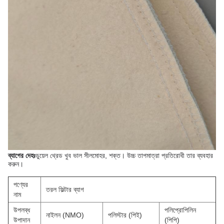
ব্যাগের দেহঃ
ডুয়েল থ্রেড খুব ভাল সীলমোহর, শক্ত। উচ্চ তাপমাত্রা প্রতিরোধী তার ব্যবহার
করুন।
পণ্যের
তরল ফিল্টার ব্যাগ
নাম
উপলব্ধ
পলিপ্রোপিলিন
নাইলন (NMO)
পলিস্টার (পিই)
উপাদান
(পিপি)