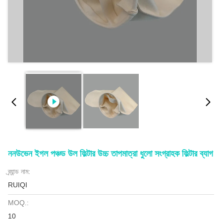
ননউভেন ইগল পঞ্চড উল ফিল্টার উচ্চ তাপমাত্রা ধুলো সংগ্রাহক ফিল্টার ব্যাগ
ব্র্যান্ড নাম:
RUIQI
MOQ.:
10