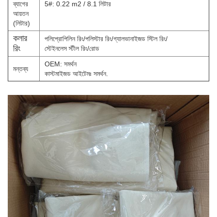
ব্যাগের
5#: 0.22 m2 / 8.1 লিটার
আয়তন
(লিটার)
কলার
পলিপ্রোপিলিন রিং/পলিস্টার রিং/গ্যালভানাইজড স্টিল রিং/
রিং
স্টেইনলেস স্টীল রিং/রোড
OEM: সমর্থন
মন্তব্য
কাস্টমাইজড আইটেমঃ সমর্থন.