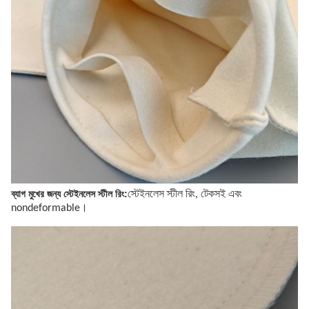
ব্যাগ মুখের জন্য স্টেইনলেস স্টীল রিং:
স্টেইনলেস স্টীল রিং, টেকসই এবং
nondeformable।