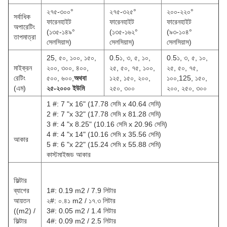
২৭৫-৩০০°
২৭৫-৩২৫°
২০০-২২০°
সর্বাধিক
ফারেনহাইট
ফারেনহাইট
ফারেনহাইট
অপারেটিং
(১৩৫-১৪৯°
(১৩৫-১৬২°
(৯৩-১০৪°
তাপমাত্রা
সেলসিয়াস)
সেলসিয়াস)
সেলসিয়াস)
25, ৫০, ১০০, ১৫০,
0.5১, ৩, ৫, ১০,
0.5১, ৩, ৫, ১০,
মাইক্রন
২০০, ৩০০, ৪০০,
২৫, ৫০, ৭৫, ১০০,
২৫, ৫০, ৭৫,
রেটিং
৫০০, ৬০০,
অথবা
১২৫, ১৫০, ২০০,
১০০,125, ১৫০,
(এম)
২৫-২০০০ ইউমি
২৫০, ৩০০
২০০, ২৫০, ৩০০
1 #: 7 "x 16" (17.78 সেমি x 40.64 সেমি)
2 #: 7 "x 32" (17.78 সেমি x 81.28 সেমি)
3 #: 4 "x 8.25" (10.16 সেমি x 20.96 সেমি)
4 #: 4 "x 14" (10.16 সেমি x 35.56 সেমি)
আকার
5 #: 6 "x 22" (15.24 সেমি x 55.88 সেমি)
কাস্টমাইজড আকার
ফিল্টার
ব্যাগের
1#: 0.19 m2 / 7.9 লিটার
আয়তন
২#: ০.৪১ m2 / ১৭.৩ লিটার
((m2) /
3#: 0.05 m2 / 1.4 লিটার
ফিল্টার
4#: 0.09 m2 / 2.5 লিটার