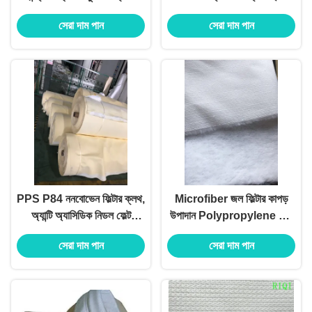
ব্যাগ
অ্যালকালাইন
সেরা দাম পান
সেরা দাম পান
PPS P84 ননবোভেন ফিল্টার ক্লথ,
Microfiber জল ফিল্টার কাপড়
অ্যান্টি অ্যাসিডিক নিডল ফেল্ট
উপাদান Polypropylene গাদা
ম্যাটেরিয়াল
পরিস্রাবণ
সেরা দাম পান
সেরা দাম পান