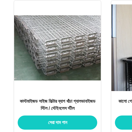
কাস্টমাইজড সাইজ ফিল্টার ব্যাগ খাঁচা গ্যালভানাইজড
কালো গোল
স্টিল / স্টেইনলেস স্টীল
সেরা দাম পান