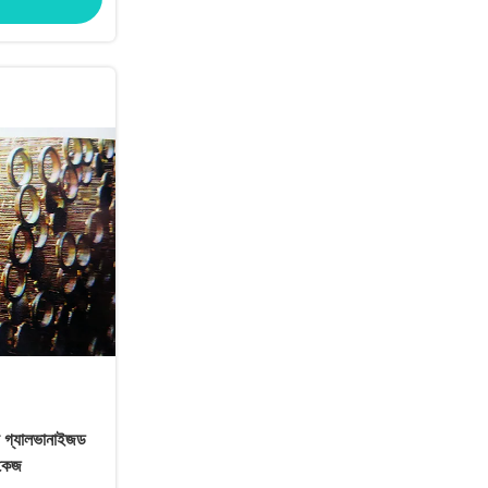
্য গ্যালভানাইজড
গ কেজ