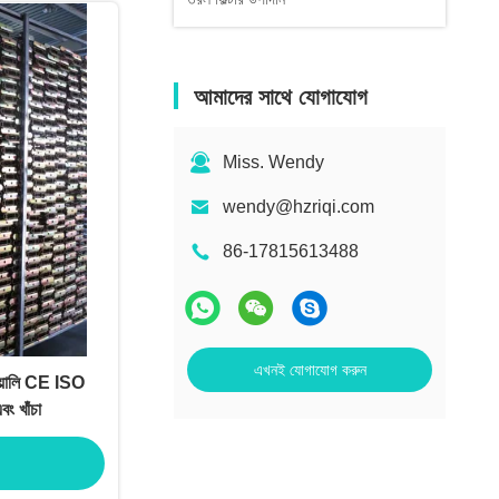
আমাদের সাথে যোগাযোগ
Miss. Wendy
wendy@hzriqi.com
86-17815613488
এখনই যোগাযোগ করুন
যানুয়ালি CE ISO
 খাঁচা