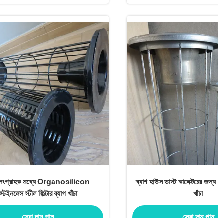
 সংগ্রাহক মধ্যে Organosilicon
ব্যাগ হাউস ডাস্ট কালেক্টরের জন্য 
্টেইনলেস স্টীল ফিল্টার ব্যাগ খাঁচা
খাঁচা
সেরা দাম পান
সেরা দাম পান