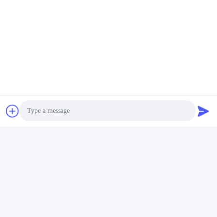
তাপমাত্রা
কাপড় কাস্টমাইজেশন
সেরা দাম পান
সেরা দাম পান
তুলো জাল ফিল্টার কাপড় Tofu
আকৃতি 85cm প্রস্থ বর্গাকার গর্ত
Photo
আকার
সেরা দাম পান
Video Call
Audio Call