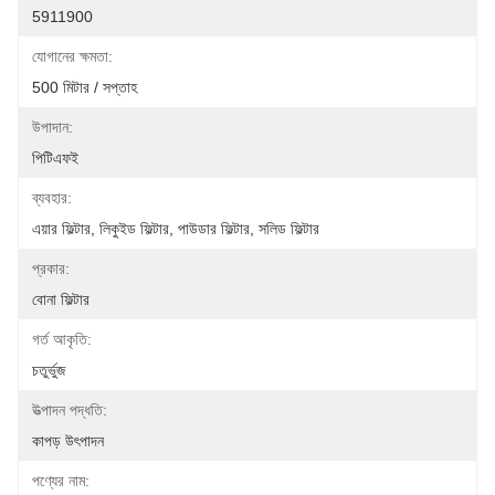
5911900
যোগানের ক্ষমতা:
500 মিটার / সপ্তাহ
উপাদান:
পিটিএফই
ব্যবহার:
এয়ার ফিল্টার, লিকুইড ফিল্টার, পাউডার ফিল্টার, সলিড ফিল্টার
প্রকার:
বোনা ফিল্টার
গর্ত আকৃতি:
চতুর্ভুজ
উত্পাদন পদ্ধতি:
কাপড় উৎপাদন
পণ্যের নাম: