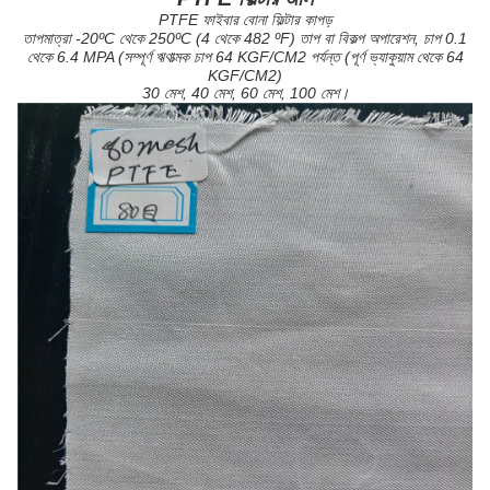
PTFE ফাইবার বোনা ফিল্টার কাপড়
তাপমাত্রা -20ºC থেকে 250ºC (4 থেকে 482 ºF) তাপ বা বিকল্প অপারেশন, চাপ 0.1
থেকে 6.4 MPA (সম্পূর্ণ ঋণাত্মক চাপ 64 KGF/CM2 পর্যন্ত (পূর্ণ ভ্যাকুয়াম থেকে 64
KGF/CM2)
30 মেশ, 40 মেশ, 60 মেশ, 100 মেশ।