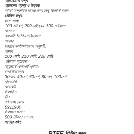
প্রতিষ্ঠানের তথ্য.
গ্রাহকের প্রশ্ন ও উত্তর
আরো বিস্তারিত জানার জন্য কিছু জিজ্ঞাসা করুন
মৌলিক তথ্য.
জাল খোলা
100 মাইকর্ন, 200 মাইক্রন, 300 মাইক্রন
আবেদন
ক্ষয়কারী বৈশিষ্ট্য পরিস্রাবণ
আকার
সরঞ্জাম কাস্টমাইজেশন অনুযায়ী.
প্রস্থ
100 সেমি, 210 সেমি, 225 সেমি
পরিবহন প্যাকেজ
স্ট্যান্ডার্ড এক্সপোর্ট প্যাকিং
স্পেসিফিকেশন
30মেশ, 40মেশ, 60মেশ, 80মেশ, 100মেশ
ট্রেডমার্ক
আরকিউ
উৎপত্তি
চীন
এইচএস কোড
5911900
উৎপাদন ক্ষমতা
500 মিটার / সপ্তাহ
পণ্যের বর্ণনা
PTFE ফিল্টার জাল