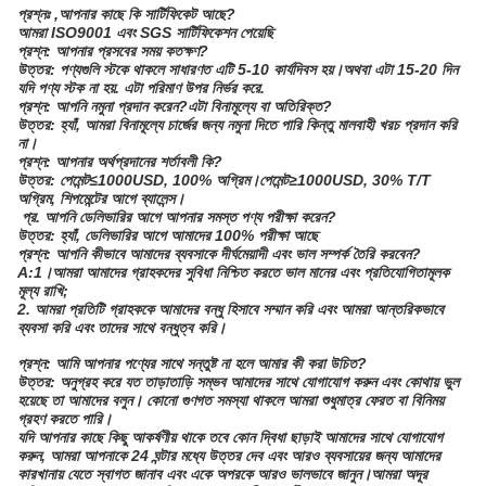
প্রশ্নঃ
,আপনার কাছে কি সার্টিফিকেট আছে?
আমরা ISO9001 এবং SGS সার্টিফিকেশন পেয়েছি
প্রশ্ন: আপনার প্রসবের সময় কতক্ষণ?
উত্তর: পণ্যগুলি স্টকে থাকলে সাধারণত এটি 5-10 কার্যদিবস হয়।অথবা এটা 15-20 দিন
যদি পণ্য স্টক না হয়. এটা পরিমাণ উপর নির্ভর করে.
প্রশ্ন: আপনি নমুনা প্রদান করেন?এটা বিনামূল্যে বা অতিরিক্ত?
উত্তর: হ্যাঁ, আমরা বিনামূল্যে চার্জের জন্য নমুনা দিতে পারি কিন্তু মালবাহী খরচ প্রদান করি
না।
প্রশ্ন: আপনার অর্থপ্রদানের শর্তাবলী কি?
উত্তর: পেমেন্ট≤1000USD, 100% অগ্রিম।পেমেন্ট≥1000USD, 30% T/T
অগ্রিম, শিপমেন্টের আগে ব্যালেন্স।
প্র. আপনি ডেলিভারির আগে আপনার সমস্ত পণ্য পরীক্ষা করেন?
উত্তর: হ্যাঁ, ডেলিভারির আগে আমাদের 100% পরীক্ষা আছে
প্রশ্ন: আপনি কীভাবে আমাদের ব্যবসাকে দীর্ঘমেয়াদী এবং ভাল সম্পর্ক তৈরি করবেন?
A:1।আমরা আমাদের গ্রাহকদের সুবিধা নিশ্চিত করতে ভাল মানের এবং প্রতিযোগিতামূলক
মূল্য রাখি;
2. আমরা প্রতিটি গ্রাহককে আমাদের বন্ধু হিসাবে সম্মান করি এবং আমরা আন্তরিকভাবে
ব্যবসা করি এবং তাদের সাথে বন্ধুত্ব করি।
প্রশ্ন: আমি আপনার পণ্যের সাথে সন্তুষ্ট না হলে আমার কী করা উচিত?
উত্তর: অনুগ্রহ করে যত তাড়াতাড়ি সম্ভব আমাদের সাথে যোগাযোগ করুন এবং কোথায় ভুল
হয়েছে তা আমাদের বলুন। কোনো গুণগত সমস্যা থাকলে আমরা শুধুমাত্র ফেরত বা বিনিময়
গ্রহণ করতে পারি।
যদি আপনার কাছে কিছু আকর্ষণীয় থাকে তবে কোন দ্বিধা ছাড়াই আমাদের সাথে যোগাযোগ
করুন, আমরা আপনাকে 24 ঘন্টার মধ্যে উত্তর দেব এবং আরও ব্যবসায়ের জন্য আমাদের
কারখানায় যেতে স্বাগত জানাব এবং একে অপরকে আরও ভালভাবে জানুন।আমরা অদূর