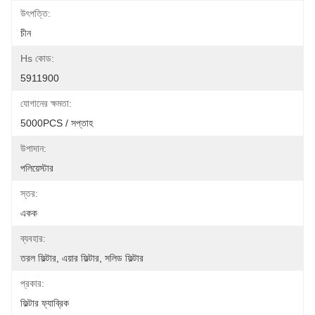
উৎপত্তি:
চীন
Hs কোড:
5911900
যোগানের ক্ষমতা:
5000PCS / সপ্তাহ
উপাদান:
পলিয়েস্টার
স্তর:
একক
ব্যবহার:
তরল ফিল্টার, এয়ার ফিল্টার, সলিড ফিল্টার
প্রকার:
ফিল্টার ফ্যাব্রিক