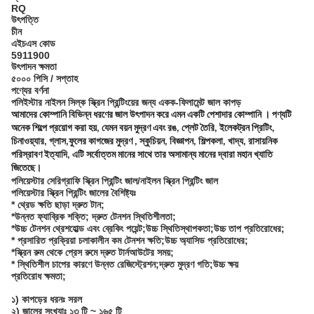
RQ
উৎপত্তি
চীন
এইচএস কোড
5911900
উৎপাদন ক্ষমতা
৫০০০ পিসি / সপ্তাহ
পণ্যের বর্ণনা
পলিইস্টার নাইলন সিল্ক স্ক্রিন প্রিন্টিংয়ের জন্য একক-ফিলামেন্ট জাল কাপড়
আমাদের কোম্পানি বিভিন্ন ধরণের জাল উৎপাদন করে এমন একটি পেশাদার কোম্পানি । পণ্যটি
অনেক শিল্পে প্রয়োগ করা হয়, যেমন বয়ন মুদ্রণ এবং রঙ, প্লেট তৈরি, ইলেকট্রন প্রিটিং,
চিনাওয়্যার, গ্লাস,ফুলের কাগজের মুদ্রণ , স্কুচিয়ন, বিজ্ঞাপন, শিল্পকলা, খাদ্য, রাসায়নিক
পরিস্রাবণ ইত্যাদি, এটি সর্বোত্তম মানের সাথে তার অসামান্য মানের দ্বারা মহান খ্যাতি
জিতেছে।
পলিয়েস্টার সেরিগ্রাফি স্ক্রিন প্রিন্টিং জাল/নাইলন স্ক্রিন প্রিন্টিং জাল
পলিয়েস্টার স্ক্রিন প্রিন্টিং জালের বৈশিষ্ট্যঃ
* থ্রেড ক্ষতি ছাড়া দ্রুত টান;
*উন্নত ফ্যাব্রিক শক্তি; দ্রুত টেনশন স্থিতিশীলতা;
*উচ্চ টেনশন থ্রেশহোল্ড এবং ব্রেকিং পয়েন্ট;উচ্চ স্থিতিস্থাপকতা;উচ্চ তাপ প্রতিরোধের;
* প্রসারিত প্রক্রিয়া চলাকালীন কম টেনশন ক্ষতি;উচ্চ অ্যাসিড প্রতিরোধের;
*স্ক্রিন রুম থেকে প্রেস রুমে দ্রুত টার্নআউটের সময়;
* স্থিতিশীল চাপের কারণে উন্নত রেজিস্ট্রেশন;দ্রুত মুদ্রণ গতি;উচ্চ ক্ষয়
প্রতিরোধ ক্ষমতা;
১) কাপড়ের ধরনঃ সরল
২) জালের সংখ্যাঃ ১৩ টি ~ ১৬৫ টি