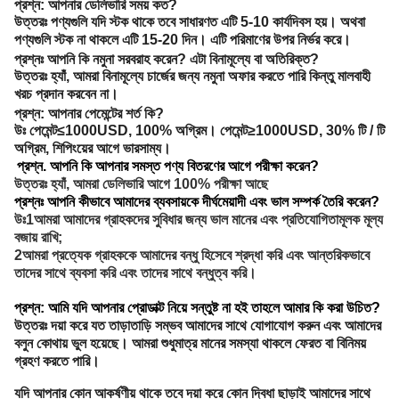
প্রশ্ন: আপনার ডেলিভারি সময় কত?
উত্তরঃ পণ্যগুলি যদি স্টক থাকে তবে সাধারণত এটি 5-10 কার্যদিবস হয়। অথবা
পণ্যগুলি স্টক না থাকলে এটি 15-20 দিন। এটি পরিমাণের উপর নির্ভর করে।
প্রশ্নঃ আপনি কি নমুনা সরবরাহ করেন? এটা বিনামূল্যে বা অতিরিক্ত?
উত্তরঃ হ্যাঁ, আমরা বিনামূল্যে চার্জের জন্য নমুনা অফার করতে পারি কিন্তু মালবাহী
খরচ প্রদান করবেন না।
প্রশ্ন: আপনার পেমেন্টের শর্ত কি?
উঃ পেমেন্ট≤1000USD, 100% অগ্রিম। পেমেন্ট≥1000USD, 30% টি / টি
অগ্রিম, শিপিংয়ের আগে ভারসাম্য।
প্রশ্ন. আপনি কি আপনার সমস্ত পণ্য বিতরণের আগে পরীক্ষা করেন?
উত্তরঃ হ্যাঁ, আমরা ডেলিভারি আগে 100% পরীক্ষা আছে
প্রশ্নঃ আপনি কীভাবে আমাদের ব্যবসায়কে দীর্ঘমেয়াদী এবং ভাল সম্পর্ক তৈরি করেন?
উঃ1আমরা আমাদের গ্রাহকদের সুবিধার জন্য ভাল মানের এবং প্রতিযোগিতামূলক মূল্য
বজায় রাখি;
2আমরা প্রত্যেক গ্রাহককে আমাদের বন্ধু হিসেবে শ্রদ্ধা করি এবং আন্তরিকভাবে
তাদের সাথে ব্যবসা করি এবং তাদের সাথে বন্ধুত্ব করি।
প্রশ্ন: আমি যদি আপনার প্রোডাক্ট নিয়ে সন্তুষ্ট না হই তাহলে আমার কি করা উচিত?
উত্তরঃ দয়া করে যত তাড়াতাড়ি সম্ভব আমাদের সাথে যোগাযোগ করুন এবং আমাদের
বলুন কোথায় ভুল হয়েছে। আমরা শুধুমাত্র মানের সমস্যা থাকলে ফেরত বা বিনিময়
গ্রহণ করতে পারি।
যদি আপনার কোন আকর্ষণীয় থাকে তবে দয়া করে কোন দ্বিধা ছাড়াই আমাদের সাথে