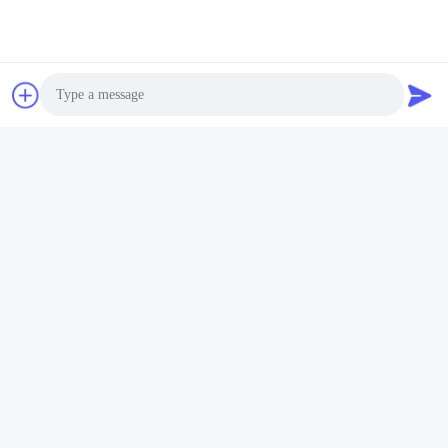
আমাদের সাথে যোগাযোগ
Riqi ( Hangzhou ) Filter Technology
Co., Ltd.
Photo
ই-মেইল
Video Call
wendy@hzriqi.com
Audio Call
আমাদের ঠিকানা
ঠিকানা
নং 2, তাওতিন্দি, জিয়াং গান জেলা। হ্যাংজু ঝেজিয়াং, চীন।