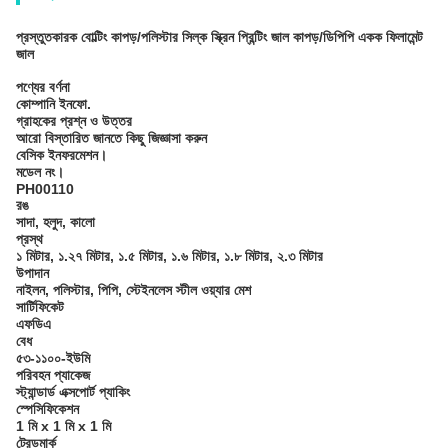
প্রস্তুতকারক বোল্টিং কাপড়/পলিস্টার সিল্ক স্ক্রিন প্রিন্টিং জাল কাপড়/ডিপিপি একক ফিলামেন্ট
জাল
পণ্যের বর্ণনা
কোম্পানি ইনফো.
গ্রাহকের প্রশ্ন ও উত্তর
আরো বিস্তারিত জানতে কিছু জিজ্ঞাসা করুন
বেসিক ইনফরমেশন।
মডেল নং।
PH00110
রঙ
সাদা, হলুদ, কালো
প্রস্থ
১ মিটার, ১.২৭ মিটার, ১.৫ মিটার, ১.৬ মিটার, ১.৮ মিটার, ২.৩ মিটার
উপাদান
নাইলন, পলিস্টার, পিপি, স্টেইনলেস স্টীল ওয়্যার মেশ
সার্টিফিকেট
এফডিএ
বেধ
৫৩-১১০০-ইউমি
পরিবহন প্যাকেজ
স্ট্যান্ডার্ড এক্সপোর্ট প্যাকিং
স্পেসিফিকেশন
1 মি x 1 মি x 1 মি
ট্রেডমার্ক