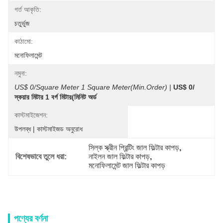
গর্ত আকৃতি:
চতুর্ভুজ
কাঠামো:
মনোফিলামেন্ট
নমুনা:
US$ 0/Square Meter 1 Square Meter(Min.Order) |
US$ 0/
স্কয়ার মিটার 1 বর্গ মিটার(মিনিট অর্ড
কাস্টমাইজেশন:
উপলব্ধ | কাস্টমাইজড অনুরোধ
সিল্ক স্ক্রীন প্রিন্টিং জাল ফিল্টার কাপড়
, 
বিশেষভাবে তুলে ধরা:
নাইলন জাল ফিল্টার কাপড়
, 
মনোফিলামেন্ট জাল ফিল্টার কাপড়
পণ্যের বর্ণনা