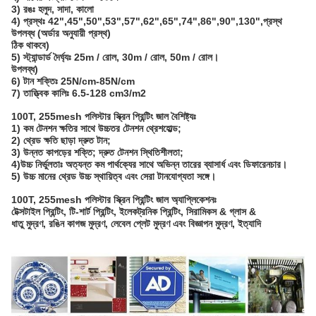
3) রঙঃ হলুদ, সাদা, কালো
4) প্রস্থঃ 42",45",50",53",57",62",65",74",86",90",130",প্রস্থ
উপলব্ধ (অর্ডার অনুযায়ী প্রস্থ)
ঠিক থাকবে)
5) স্ট্যান্ডার্ড দৈর্ঘ্যঃ 25m / রোল, 30m / রোল, 50m / রোল।
উপলব্ধ)
6) টান শক্তিঃ 25N/cm-85N/cm
7) তাত্ত্বিক কালিঃ 6.5-128 cm3/m2
100T, 255mesh পলিস্টার স্ক্রিন প্রিন্টিং জাল বৈশিষ্ট্যঃ
1) কম টেনশন ক্ষতির সাথে উচ্চতর টেনশন থ্রেশহোল্ড;
2) থ্রেড ক্ষতি ছাড়া দ্রুত টান;
3) উন্নত কাপড়ের শক্তি; দ্রুত টেনশন স্থিতিশীলতা;
4)উচ্চ নির্ভুলতাঃ অত্যন্ত কম পার্থক্যের সাথে অভিন্ন তারের ব্যাসার্ধ এবং ডিফারেনচার।
5) উচ্চ মানের থ্রেড উচ্চ স্থায়িত্ব এবং সেরা টানযোগ্যতা সঙ্গে।
100T, 255mesh পলিস্টার স্ক্রিন প্রিন্টিং জাল অ্যাপ্লিকেশনঃ
টেক্সটাইল প্রিন্টিং, টি-শার্ট প্রিন্টিং, ইলেকট্রনিক প্রিন্টিং, সিরামিকস & গ্লাস &
ধাতু মুদ্রণ, রঙিন কাগজ মুদ্রণ, লেবেল প্লেট মুদ্রণ এবং বিজ্ঞাপন মুদ্রণ, ইত্যাদি