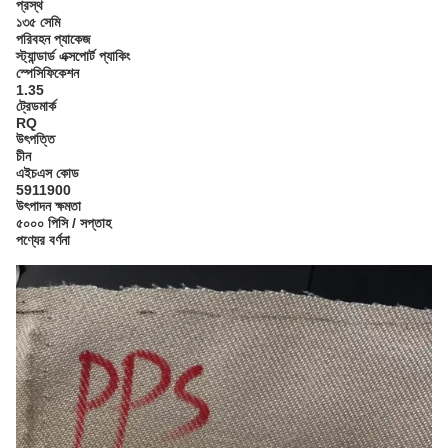
প্রস্থ
১৩৫ সেমি
পরিবহন প্যাকেজ
স্ট্যান্ডার্ড এক্সপোর্ট প্যাকিং
স্পেসিফিকেশন
1.35
ট্রেডমার্ক
RQ
উৎপত্তি
চীন
এইচএস কোড
5911900
উৎপাদন ক্ষমতা
৫০০০ পিসি / সপ্তাহ
পণ্যের বর্ণনা