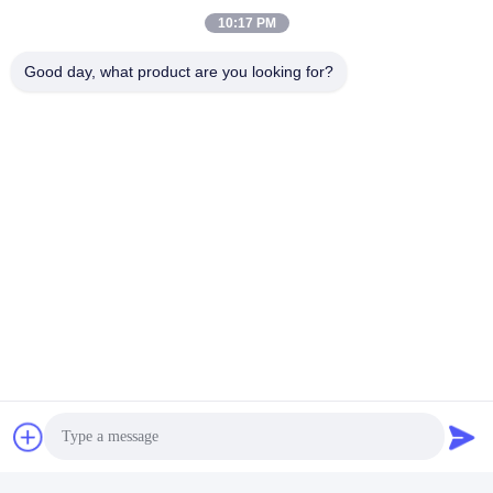
10:17 PM
Good day, what product are you looking for?
এয়ার লিকুইড ফিল্টারের জন্য 100
150 মাইক্রন 80 জাল ফিল্টার
মাইক্রোন বোনা PTFE ফিল্টার
কাপড়, স্কোয়ার হোল Ptfe ফিল্টার
কাপড় কাস্টমাইজেশন
ফ্যাব্রিক
সেরা দাম পান
সেরা দাম পান