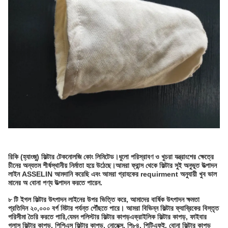
রিকি (হ্যাংজু) ফিল্টার টেকনোলজি কোং লিমিটেড।
ধুলো পরিস্রাবণ ও খুচরা যন্ত্রাংশের ক্ষেত্রে
চীনের অন্যতম শীর্ষস্থানীয় নির্মাতা হয়ে উঠেছে।আমরা ফ্রান্স থেকে ফিল্টার সুই অনুভূত উত্পাদন
লাইন ASSELIN আমদানি করেছি এবং আমরা গ্রাহকের requirment অনুযায়ী খুব ভাল
মানের অ বোনা পণ্য উত্পাদন করতে পারেন.
৮ টি ইগল ফিল্টার উৎপাদন লাইনের উপর ভিত্তি করে, আমাদের বার্ষিক উৎপাদন ক্ষমতা
প্রতিদিন ২০,০০০ বর্গ মিটার পর্যন্ত পৌঁছতে পারে। আমরা বিভিন্ন ফিল্টার ফ্যাব্রিকের বিস্তৃত
পরিসীমা তৈরি করতে পারি,যেমন পলিস্টার ফিল্টার কাপড়এক্রাইলিক ফিল্টার কাপড়, ফাইবার
গ্লাস ফিল্টার কাপড়, পিপিএস ফিল্টার কাপড়, নোমেক্স, পি৮৪, পিটিএফই, বোনা ফিল্টার কাপড়