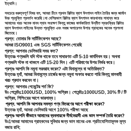
ইত্যাদি।
সবচেয়ে গুরুত্বপূর্ণ বিষয় হল, আমরা চীনে প্রথম ফিল্টার ব্যাগ উৎপাদন লাইন তৈরির জন্য জার্মান
উচ্চ প্রযুক্তি প্রবর্তন করেছি।যা বেশিরভাগ ফিল্টার ব্যাগ উৎপাদন কারখানার সাহায্য করে
আমাদের খরচ অনেক মানব ল্যাব সংরক্ষণ কিন্তু কাজের কার্যকারিতা উন্নীত স্বয়ংক্রিয় ফিল্টার
ব্যাগ উৎপাদন লাইনের উন্নত প্রযুক্তি এবং সহজ অপারেশন উপায় গ্রাহকের অনেক প্রশংসা
জিতেছে।
প্রশ্ন:
তোমার কি সার্টিফিকেশন আছে?
আমরা ISO9001 এবং SGS সার্টিফিকেশন পেয়েছি
প্রশ্ন: আপনার ডেলিভারি সময় কত?
উত্তরঃ পণ্যগুলি যদি স্টক থাকে তবে সাধারণত এটি 5-10 কার্যদিবস হয়। অথবা
পণ্যগুলি স্টক না থাকলে এটি 15-20 দিন। এটি পরিমাণের উপর নির্ভর করে।
প্রশ্নঃ আপনি কি নমুনা সরবরাহ করেন? এটা বিনামূল্যে বা অতিরিক্ত?
উত্তরঃ হ্যাঁ, আমরা বিনামূল্যে চার্জের জন্য নমুনা অফার করতে পারি কিন্তু মালবাহী
খরচ প্রদান করবেন না।
প্রশ্ন: আপনার পেমেন্টের শর্ত কি?
উঃ পেমেন্ট≤1000USD, 100% অগ্রিম। পেমেন্ট≥1000USD, 30% টি / টি
অগ্রিম, শিপিংয়ের আগে ভারসাম্য।
প্রশ্ন. আপনি কি আপনার সমস্ত পণ্য বিতরণের আগে পরীক্ষা করেন?
উত্তরঃ হ্যাঁ, আমরা ডেলিভারি আগে 100% পরীক্ষা আছে
প্রশ্নঃ আপনি কীভাবে আমাদের ব্যবসায়কে দীর্ঘমেয়াদী এবং ভাল সম্পর্ক তৈরি করেন?
উঃ1আমরা আমাদের গ্রাহকদের সুবিধার জন্য ভাল মানের এবং প্রতিযোগিতামূলক মূল্য
বজায় রাখি;