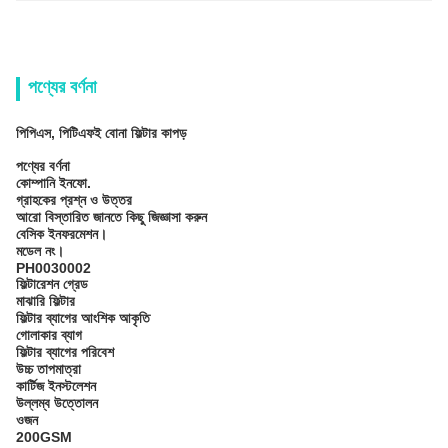
পণ্যের বর্ণনা
পিপিএস, পিটিএফই বোনা ফিল্টার কাপড়
পণ্যের বর্ণনা
কোম্পানি ইনফো.
গ্রাহকের প্রশ্ন ও উত্তর
আরো বিস্তারিত জানতে কিছু জিজ্ঞাসা করুন
বেসিক ইনফরমেশন।
মডেল নং।
PH0030002
ফিল্টারেশন গ্রেড
মাঝারি ফিল্টার
ফিল্টার ব্যাগের আংশিক আকৃতি
গোলাকার ব্যাগ
ফিল্টার ব্যাগের পরিবেশ
উচ্চ তাপমাত্রা
কার্টিজ ইনস্টলেশন
উল্লম্ব উত্তোলন
ওজন
200GSM