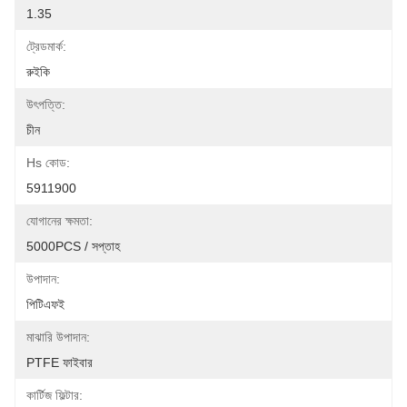
1.35
ট্রেডমার্ক:
রুইকি
উৎপত্তি:
চীন
Hs কোড:
5911900
যোগানের ক্ষমতা:
5000PCS / সপ্তাহ
উপাদান:
পিটিএফই
মাঝারি উপাদান:
PTFE ফাইবার
কার্টিজ ফিল্টার: