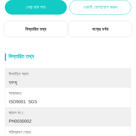
সেরা দাম পান
এখনই যোগাযোগ করুন
বিস্তারিত তথ্য
পণ্যের বর্ণনা
বিস্তারিত তথ্য
উৎপত্তি স্থল:
হ্যাংজু
সাক্ষ্যদান:
ISO9001  SGS
মডেল নং।:
PH0030002
পরিস্রাবণ গ্রেড: