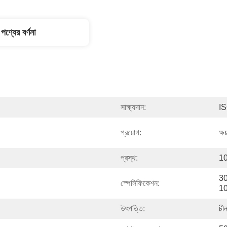
পণ্যের বর্ণনা
সাক্ষ্যদান:
I
প্রয়োগ:
ক্ষ
প্রস্থ:
10
30
স্পেসিফিকেশন:
10
উৎপত্তি:
চী