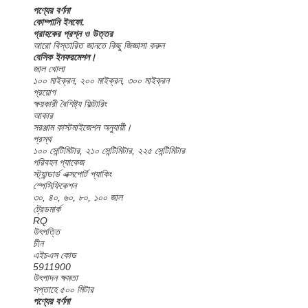
পণ্যের বর্ণনা
কোম্পানি ইনফো.
গ্রাহকের প্রশ্ন ও উত্তর
আরো বিস্তারিত জানতে কিছু জিজ্ঞাসা করুন
বেসিক ইনফরমেশন।
জাল খোলা
১০০ মাইক্রন, ২০০ মাইক্রন, ৩০০ মাইক্রন
প্রয়োগ
ক্ষয়কারী বৈশিষ্ট্য ফিল্টারিং
আকার
সরঞ্জাম কাস্টমাইজেশন অনুযায়ী।
প্রস্থ
১০০ সেন্টিমিটার, ২১০ সেন্টিমিটার, ২২৫ সেন্টিমিটার
পরিবহন প্যাকেজ
স্ট্যান্ডার্ড এক্সপোর্ট প্যাকিং
স্পেসিফিকেশন
৩০, ৪০, ৬০, ৮০, ১০০ জাল
ট্রেডমার্ক
RQ
উৎপত্তি
চীন
এইচএস কোড
5911900
উৎপাদন ক্ষমতা
সপ্তাহে ৫০০ মিটার
পণ্যের বর্ণনা