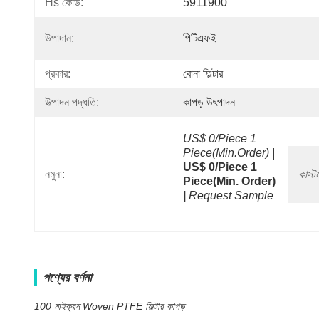
Hs কোড:
5911900
উপাদান:
পিটিএফই
প্রকার:
বোনা ফিল্টার
উত্পাদন পদ্ধতি:
কাপড় উৎপাদন
US$ 0/Piece 1 
Piece(Min.Order) |
US$ 0/Piece 1 
নমুনা:
কাস্
Piece(min. Order) 
|
Request Sample
পণ্যের বর্ণনা
100 মাইক্রন Woven PTFE ফিল্টার কাপড়