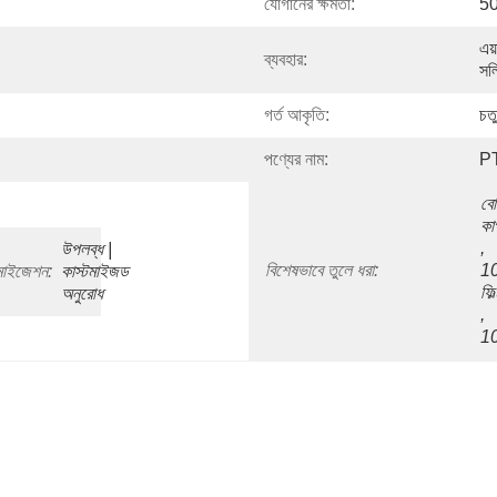
যোগানের ক্ষমতা:
50
এয়
ব্যবহার:
সলি
গর্ত আকৃতি:
চতু
পণ্যের নাম:
PT
বো
কা
, 
উপলব্ধ | 
বিশেষভাবে তুলে ধরা:
10
টমাইজেশন:
কাস্টমাইজড 
ফিল
অনুরোধ
, 
10