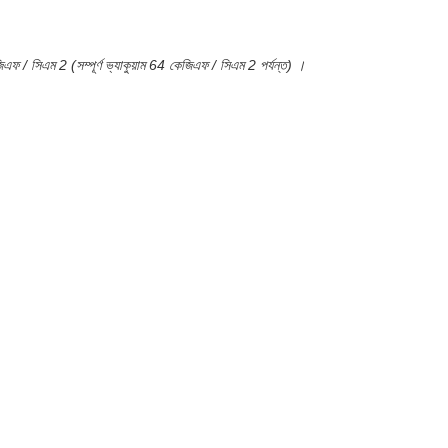
 / সিএম 2 (সম্পূর্ণ ভ্যাকুয়াম 64 কেজিএফ / সিএম 2 পর্যন্ত) ।