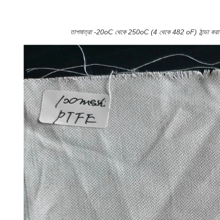
তাপমাত্রা -20oC থেকে 250oC (4 থেকে 482 oF) ঠান্ডা করার তাপ 