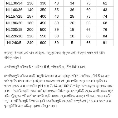
NL130/34
130
330
43
34
73
61
NL140/36
140
350
35
36
60
43
NL157/25
157
400
43
25
73
74
NL180/20
180
450
39
20
66
68
NL200/15
200
500
39
15
66
76
NL220/10
220
550
39
10
66
84
NL240/5
240
600
39
5
66
91
মন্তব্য: উপরের ডেটাগুলি তাত্ত্বিক, অনুগ্রহ করে প্রকৃত ডেটা উল্লেখ করুন যদি এটির
পার্থক্য থাকে।
মনোফিলামেন্ট নাইলন 6 বা নাইলন 6.6, পলিয়েস্টার, পিপি ফিল্টার মেশ:
মনোফিলামেন্ট নাইলন একটি বহুমুখী উপাদান যা এর দুর্দান্ত শক্তি, নমনীয়তা, দীর্ঘ জীবন এবং
ঘর্ষণ প্রতিরোধের কারণে।নাইলনের সবচেয়ে সাধারণ দ্রাবকগুলির জন্য চমৎকার প্রতিরোধ
ক্ষমতা রয়েছে এবং রাসায়নিক pH রেঞ্জ 7-14-এ 100°C পর্যন্ত তাপমাত্রায় ক্রমাগত কাজ
করবে।'মনোফিলামেন্ট' শব্দের অর্থ হল কাপড়ের নির্মাণে ব্যবহৃত প্রতিটি থ্রেড একটি একক মসৃণ
কঠিন স্ট্র্যান্ডের পরিবর্তে অনেকগুলি ছোট ব্যাসের থ্রেডগুলিকে একত্রে পেঁচানো, যেমন একটি
স্পুন বা মাল্টিফিলামেন্ট উপাদানে।এই মনোফিলামেন্ট থ্রেডগুলি সম্পূর্ণরূপে বৃত্তাকার অংশে এবং
খুব সুনির্দিষ্ট এবং অভিন্ন ব্যাসে বহিষ্কৃত হয়।