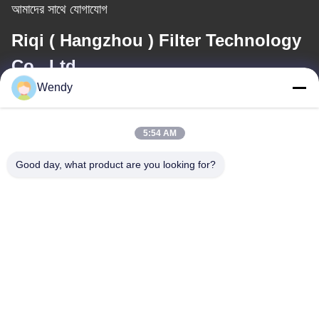
আমাদের সাথে যোগাযোগ
Riqi ( Hangzhou ) Filter Technology
Co., Ltd.
Wendy
ই-মেইল
wendy@hzriqi.com
5:54 AM
Good day, what product are you looking for?
আমাদের ঠিকানা
ঠিকানা
নং 2, তাওতিন্দি, জিয়াং গান জেলা। হ্যাংজু ঝেজিয়াং, চীন।
টেলিফোন
86-571-86968206