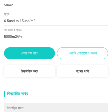
50m2
মূল্য:
6.5usd to 15usd/m2
সরবরাহের ক্ষমতা:
5000m2/দিন
সেরা দাম পান
এখনই যোগাযোগ করুন
বিস্তারিত তথ্য
পণ্যের বর্ণনা
বিস্তারিত তথ্য
উৎপত্তি স্থল: