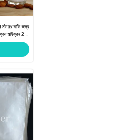
াগ নট দুধ কফি জন্য
াইক্রন মাইক্রন 25
্রন